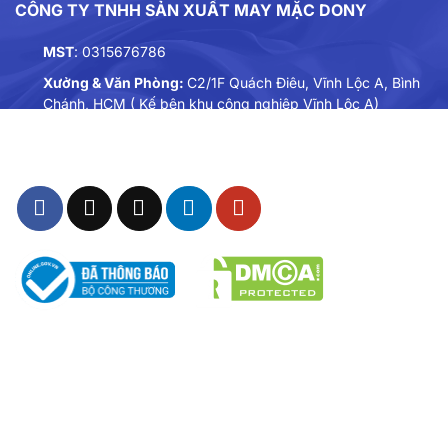
CÔNG TY TNHH SẢN XUẤT MAY MẶC DONY
MST
: 0315676786
Xưởng & Văn Phòng:
C2/1F Quách Điêu, Vĩnh Lộc A, Bình
Chánh, HCM ( Kế bên khu công nghiệp Vĩnh Lộc A)
Điện thoại:
0901893234
Email:
dongphuc@dony.vn
THÔNG TIN – CHÍNH SÁCH
Chính sách Chất Lượng