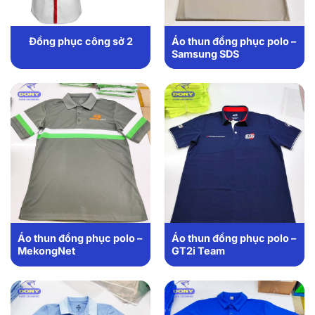
Áo thun đồng phục polo –
Đồng phục công sở 2
Samsung SDS
Áo thun đồng phục polo –
Áo thun đồng phục polo –
MekongNet
GT2i Team