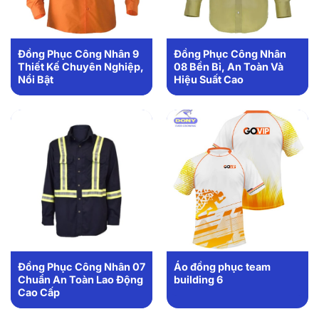
Đồng Phục Công Nhân 9
Đồng Phục Công Nhân
Thiết Kế Chuyên Nghiệp,
08 Bền Bỉ, An Toàn Và
Nổi Bật
Hiệu Suất Cao
Đồng Phục Công Nhân 07
Áo đồng phục team
Chuẩn An Toàn Lao Động
building 6
Cao Cấp