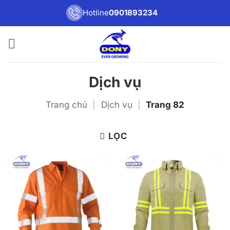
Bỏ
Hotline
0901893234
qua
nội
dung
Dịch vụ
Trang chủ
|
Dịch vụ
|
Trang 82
LỌC