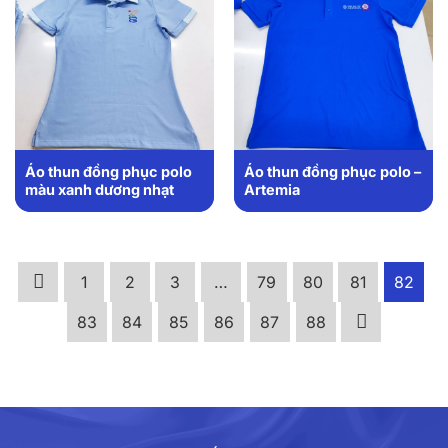
Áo thun đồng phục polo
Áo thun đồng phục polo –
màu xanh dương nhạt
Artemia
1
2
3
…
79
80
81
82
83
84
85
86
87
88