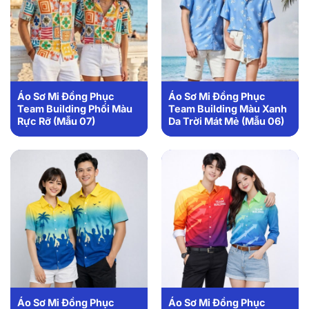
Áo Sơ Mi Đồng Phục
Áo Sơ Mi Đồng Phục
Team Building Phối Màu
Team Building Màu Xanh
Rực Rỡ (Mẫu 07)
Da Trời Mát Mẻ (Mẫu 06)
Áo Sơ Mi Đồng Phục
Áo Sơ Mi Đồng Phục