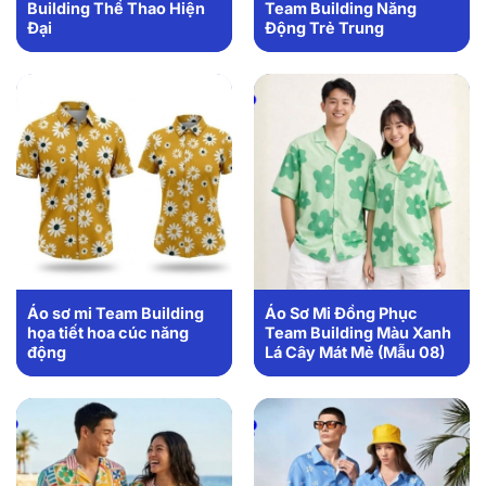
Building Thể Thao Hiện
Team Building Năng
Đại
Động Trẻ Trung
Áo sơ mi Team Building
Áo Sơ Mi Đồng Phục
họa tiết hoa cúc năng
Team Building Màu Xanh
động
Lá Cây Mát Mẻ (Mẫu 08)