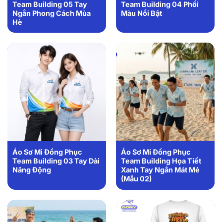
Team Building 05 Tay
Team Building 04 Phối
Ngắn Phong Cách Mùa
Màu Nổi Bật
Hè
Áo Sơ Mi Đồng Phục
Áo Sơ Mi Đồng Phục
Team Building 03 Tay Dài
Team Building Họa Tiết
Năng Động
Xanh Tay Ngắn Mát Mẻ
(Mẫu 02)