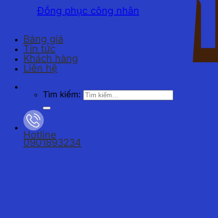
Đồng phục công nhân
Bảng giá
Tin tức
Khách hàng
Liên hệ
Tìm kiếm:
Hotline
0901893234