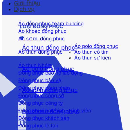
Giới thiệu
Dịch vụ
Áo đồng phục team building
LOẠI ĐỒNG PHỤC
Áo khoác đồng phục
Áo sơ mi đồng phục
Áo polo đồng phục
Áo thun đồng phục
Áo thun đồng phục
Áo thun cổ tim
Áo thun sự kiện
Áo thun Nhóm
Áo polo đồng phục
Đồng phục bảo hộ lao động
Đồng phục bảo vệ
Đồng phục công nhân
Áo sơ mi đồng phục
Đồng phục công sở
Đồng phục công ty
Đồng phục học sinh - sinh viên
Áo khoác đồng phục
Đồng phục khách sạn
LĨNH VỰC
Đồng phục lễ tân