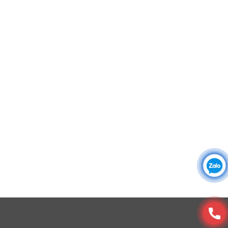
Áo thun đồng phục
Áo khoác đồng phục
Áo sơ mi đồng phục
Đồng phục công ty
Đồng phục công sở
Đồng phục spa
Đồng phục công nhân
DONY cung cấp dịch vụ đa dạng theo đơn đặt hàng: Hoàn
thiện trọn gói (thiết kế, nguồn vải, may – in – thêu – ra rập –
đóng gói – vận chuyển) hoặc gia công 1 phần theo yêu cầu.
Gam vàng tươi kết hợp viền xám phản quang mang lại
cảm giác nổi bật và chuyên nghiệp
Đường may
© Copyright 2025, Xưởng May, In, Thêu Đồng Phục Dony
Từng đường chỉ được may tỉ mỉ, chắc chắn bằng công
nghệ may 2 kim và ép bạt tăng cường tại các vị trí chịu