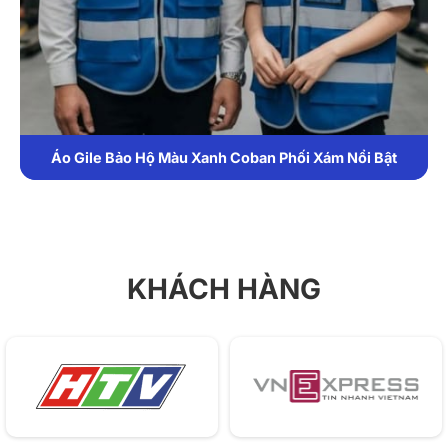
chú trọng thoáng mát, bền bỉ và tối ưu công năng khi
vận động. Chất liệu kaki – lưới polyester, màu vàng
viền phản quang, may chắc chắn cùng form sát nách,
cổ V giúp người mặc thoải mái, an toàn và dễ nhận
diện trong mọi môi trường làm việc.
Áo Gile Bảo Hộ Màu Xanh Coban Phối Xám Nổi Bật
Chất liệu
Được may từ vải kaki và lưới polyester cao cấp, mẫu
áo mang đến cảm giác nhẹ, thoáng khí, giúp người
mặc thoải mái trong thời gian dài. Chất vải có khả
KHÁCH HÀNG
năng chống bám bụi, thoát mồ hôi nhanh, giữ màu tốt
và dễ giặt ủi – rất phù hợp cho môi trường bảo trì.