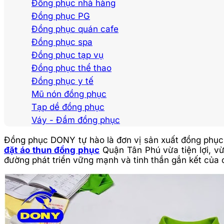
Đồng phục nhà hàng
Đồng phục PG
Đồng phục quán cafe
Đồng phục spa
Đồng phục tạp vụ
Đồng phục thể thao
Đồng phục y tế
Mũ nón đồng phục
Tạp dề đồng phục
Váy - Đầm đồng phục
Đồng phục DONY tự hào là đơn vị sản xuất đồng phục 
đặt áo thun đồng phục
Quận Tân Phú vừa tiện lợi, v
đường phát triển vững mạnh và tinh thần gắn kết của