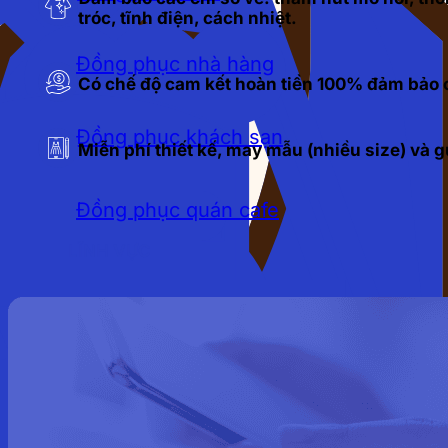
tróc, tĩnh điện, cách nhiệt.
Đồng phục nhà hàng
Có chế độ cam kết hoàn tiền 100% đảm bảo c
Đồng phục khách sạn
Miễn phí thiết kế, may mẫu (nhiều size) và
Đồng phục quán cafe
LĨNH VỰC
Đồng phục bảo hộ lao động
Đồng phục bảo vệ