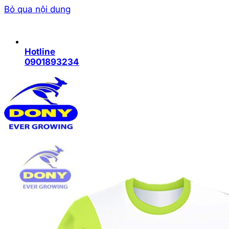
Bỏ qua nội dung
Hotline
0901893234
Trang chủ