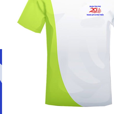
Giới thiệu
Dịch vụ
LOẠI ĐỒNG PHỤC
Áo thun đồng phục
Áo polo đồng phục
Áo sơ mi đồng phục
Áo khoác đồng phục
LĨNH VỰC