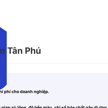
n Tân Phú
hi phí cho doanh nghiệp.
 gian xù lông, độ bền màu, chỉ số hóa chất gây dị ứng