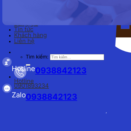
Đồng phục công nhân
Bảng giá
Tin tức
Khách hàng
Liên hệ
Tìm kiếm:
Hotline
0938842123
Hotline
0901893234
Zalo
0938842123