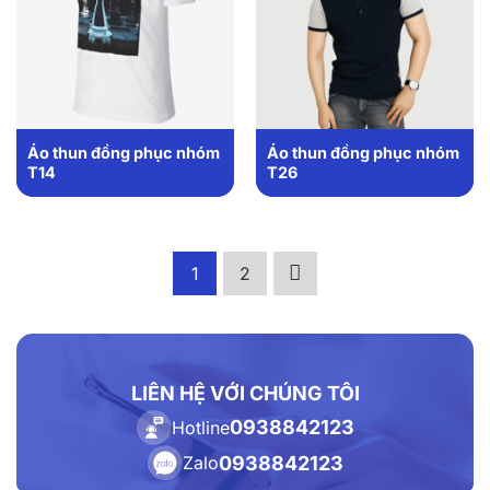
Áo thun đồng phục nhóm
Áo thun đồng phục nhóm
T14
T26
1
2
LIÊN HỆ VỚI CHÚNG TÔI
0938842123
Hotline
0938842123
Zalo