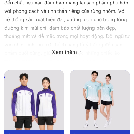
đến chất liệu vải, đảm bảo mang lại sản phẩm phù hợp
với phong cách và tinh thần riêng của từng nhóm. Với
hệ thống sản xuất hiện đại, xưởng luôn chú trọng từng
đường kim mũi chỉ, đảm bảo chất lượng bền đẹp,
thoáng mát và dễ mặc trong mọi hoạt động. Đội ngũ tư
vấn nhiệt tình, hỗ trợ khách hàng từ ý tưởng đến sản
Xem thêm
phẩm cuối cùng, giúp bạn có được những chiếc áo
thun ấn tượng và đồng bộ nhất. Giá cả hợp lý, giao
hàng đúng hẹn và cam kết uy tín – chất lượng là những
giá trị cốt lõi tại xưởng may tại đồng phục Dony.