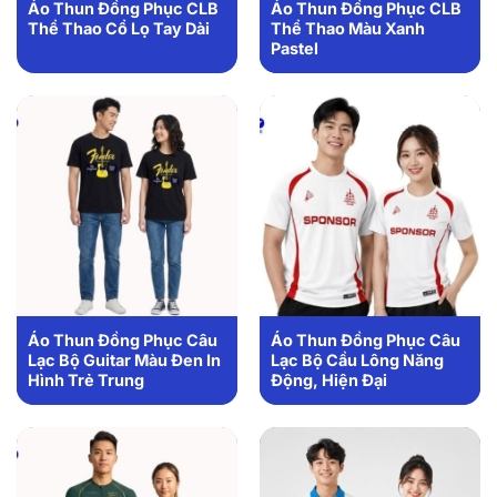
Áo Thun Đồng Phục CLB
Áo Thun Đồng Phục CLB
Thể Thao Cổ Lọ Tay Dài
Thể Thao Màu Xanh
Pastel
Áo Thun Đồng Phục Câu
Áo Thun Đồng Phục Câu
Lạc Bộ Guitar Màu Đen In
Lạc Bộ Cầu Lông Năng
Hình Trẻ Trung
Động, Hiện Đại