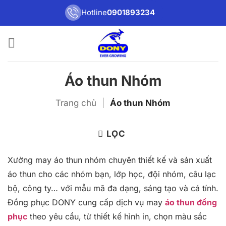
Bỏ
Hotline
0901893234
qua
nội
dung
Áo thun Nhóm
Trang chủ
|
Áo thun Nhóm
LỌC
Xưởng may áo thun nhóm chuyên thiết kế và sản xuất
áo thun cho các nhóm bạn, lớp học, đội nhóm, câu lạc
bộ, công ty… với mẫu mã đa dạng, sáng tạo và cá tính.
Đồng phục DONY cung cấp dịch vụ may
áo thun đồng
phục
theo yêu cầu, từ thiết kế hình in, chọn màu sắc