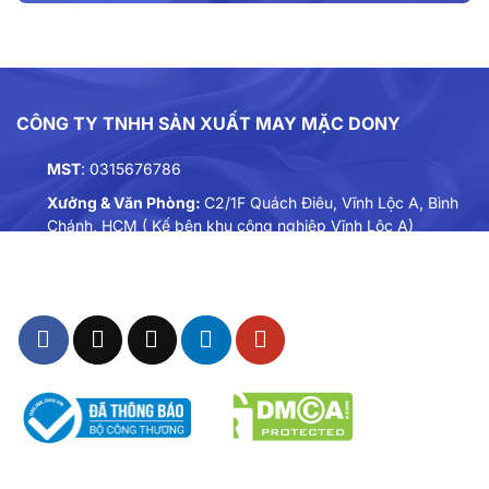
CÔNG TY TNHH SẢN XUẤT MAY MẶC DONY
MST
: 0315676786
Xưởng & Văn Phòng:
C2/1F Quách Điêu, Vĩnh Lộc A, Bình
Chánh, HCM ( Kế bên khu công nghiệp Vĩnh Lộc A)
Điện thoại:
0901893234
Email:
dongphuc@dony.vn