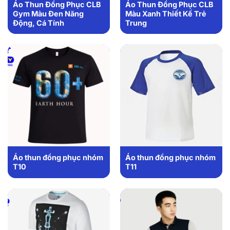
Áo Thun Đồng Phục CLB
Áo Thun Đồng Phục CLB
Gym Màu Đen Năng
Màu Xanh Thiết Kế Trẻ
Động, Cá Tính
Trung
Áo thun đồng phục nhóm
Áo thun đồng phục nhóm
T10
T11