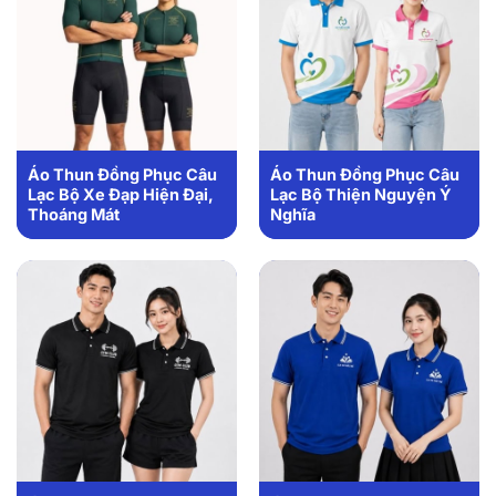
Áo Thun Đồng Phục Câu
Áo Thun Đồng Phục Câu
Lạc Bộ Xe Đạp Hiện Đại,
Lạc Bộ Thiện Nguyện Ý
Thoáng Mát
Nghĩa