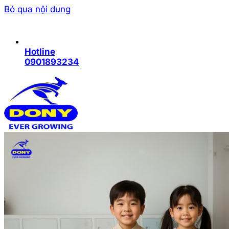
Bỏ qua nội dung
Hotline
0901893234
Trang chủ