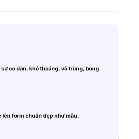
, sự co dãn, khô thoáng, vô trùng, bong
ặc lên form chuẩn đẹp như mẫu.