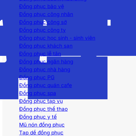
Đồng phục bảo vệ
Đồng phục công nhân
Đồng phục công sở
Đồng phục công ty
Đồng phục học sinh - sinh viên
Đồng phục khách sạn
Đồng phục lễ tân
Đồng phục ngân hàng
Đồng phục nhà hàng
Đồng phục PG
Đồng phục quán cafe
Đồng phục spa
Đồng phục tạp vụ
Đồng phục thể thao
Đồng phục y tế
Mũ nón đồng phục
Tạp dề đồng phục