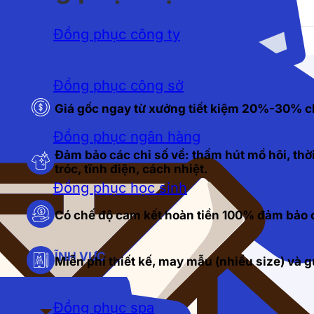
Đồng phục công ty
Đồng phục công sở
Giá gốc ngay từ xưởng tiết kiệm 20%-30% c
Đồng phục ngân hàng
Đảm bảo các chỉ số về: thấm hút mồ hôi, thời
tróc, tĩnh điện, cách nhiệt.
Đồng phục học sinh
Có chế độ cam kết hoàn tiền 100% đảm bảo c
LĨNH VỰC
Miễn phí thiết kế, may mẫu (nhiều size) và
Đồng phục spa