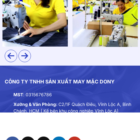
thoáng khí và thấm hút mồ hôi hiệu quả. Nhờ khả năng
co giãn tốt và ít nhăn, bộ đồng phục luôn giữ được
phom dáng chỉn chu dù mặc trong thời tiết nóng ẩm
hay vận động nhiều.
CÔNG TY TNHH SẢN XUẤT MAY MẶC DONY
MST
: 0315676786
Xưởng & Văn Phòng:
C2/1F Quách Điêu, Vĩnh Lộc A, Bình
Chánh, HCM ( Kế bên khu công nghiệp Vĩnh Lộc A)
Điện thoại:
0901893234
Email:
dongphuc@dony.vn