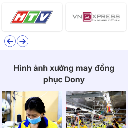
Giới thiệu thông tin đồng phục học
sinh cấp 2 mẫu 02
Đồng phục học sinh cấp 2 mẫu 02 được đồng phục
DONY thiết kế theo phong cách polo hiện đại, kết hợp
tông xanh ghi phối navy thanh lịch, mang lại vẻ năng
Hình ảnh xưởng may đồng
động, gọn gàng và thoải mái cho học sinh. Sản phẩm
phục Dony
sử dụng chất liệu thun cao cấp co giãn 4 chiều, đường
may tỉ mỉ và form dáng chuẩn giúp dễ vận động, bền
đẹp và giữ phom sau thời gian dài sử dụng.
1. Chất liệu
Sản phẩm sử dụng vải thun cá sấu co giãn 4 chiều
hoặc thun lạnh cao cấp, mang lại cảm giác mềm mại,