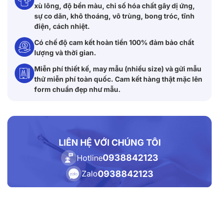
xù lông, độ bền màu, chỉ số hóa chất gây dị ứng,
sự co dãn, khô thoáng, vô trùng, bong tróc, tĩnh
điện, cách nhiệt.
Có chế độ cam kết hoàn tiền 100% đảm bảo chất
lượng và thời gian.
Miễn phí thiết kế, may mẫu (nhiều size) và gửi mẫu
thử miễn phí toàn quốc. Cam kết hàng thật mặc lên
form chuẩn đẹp như mẫu.
LIÊN HỆ VỚI CHÚNG TÔI
0938842123
Hotline
0938842123
Zalo