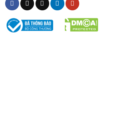
THÔNG TIN – CHÍNH SÁCH
Chính sách Chất Lượng
Chính sách bảo mật
Chính sách giao hàng & đổi trả
Chất liệu co giãn, thoáng khí.
Chính sách vận chuyển
Chính sách bảo hành
2. Thiết kế
Chính sách mua hàng
Áo polo cổ bẻ 3 nút form suông nhẹ, tôn dáng nhưng
Hình thức thanh toán
vẫn tạo sự thoải mái cho học sinh. Nữ sinh kết hợp