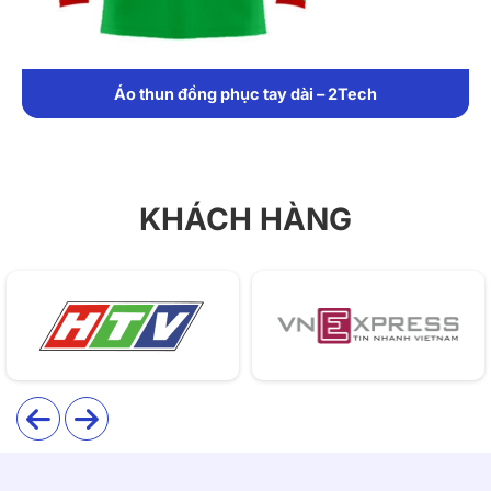
cho các mẫu áo đồng phục cổ tròn:
Mát lạnh, mềm mại, tạo cảm giác dễ chịu khi mặc
trong thời gian dài.
Áo thun đồng phục tay dài – 2Tech
Co giãn tốt, không nhăn, giữ dáng áo ổn định dù
mặc nhiều lần.
Ít bám bụi, nhanh khô, tiện lợi cho các hoạt động
KHÁCH HÀNG
ngoài trời hoặc sự kiện đông người.
Bề mặt láng mịn, thích hợp in hình lớn có độ chi tiết
cao như hình quân cờ trên nền đen.
2. Thiết kế
Mẫu áo T14 được thiết kế theo phong cách trẻ trung,
phá cách nhưng vẫn giữ được tính đồng phục:
Form suông thoải mái, phù hợp cho cả nam và nữ,