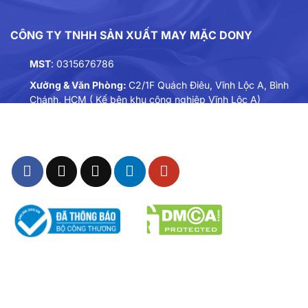
CÔNG TY TNHH SẢN XUẤT MAY MẶC DONY
MST
: 0315676786
Xưởng & Văn Phòng:
C2/1F Quách Điêu, Vĩnh Lộc A, Bình
Chánh, HCM ( Kế bên khu công nghiệp Vĩnh Lộc A)
Điện thoại:
0901893234
Email:
dongphuc@dony.vn
3. Màu sắc
THÔNG TIN – CHÍNH SÁCH
Màu sắc đơn giản nhưng hiệu ứng thị giác mạnh mẽ –