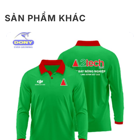
SẢN PHẨM KHÁC
Giới Thiệu Áo Thun Đồng Phục T14
Áo đồng phục được thiết kế với cổ tròn, tay ngắn đơn
giản. Điểm nhấn là hình ảnh quân vua trên bàn cờ vua
đầy ấn tượng, tượng trưng cho sự lãnh đạo, chiến lược
và quyết đoán – rất phù hợp làm đồng phục cho team
chiến lược, lãnh đạo trẻ hoặc các chương trình truyền
cảm hứng.
1. Chất liệu
Áo thun T14 được may từ vải thun lạnh cao cấp
(Polyester) – một trong những chất liệu phổ biến nhất