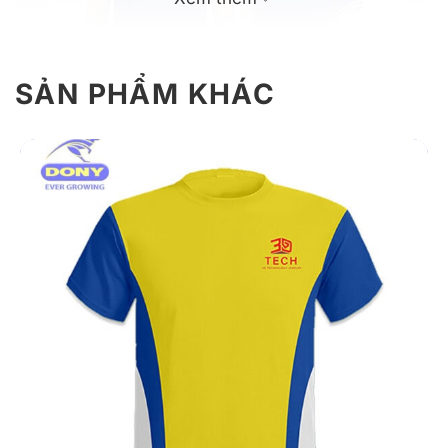
SẢN PHẨM KHÁC
Áo thun câu lạc bộ màu xanh
Giới thiệu thông tin áo thun đồng phục
câu lạc bộ áo thun cá sấu màu xanh
Mẫu áo thun đồng phục câu lạc bộ màu xanh được
thiết kế trẻ trung với chất liệu cá sấu poly cao cấp,