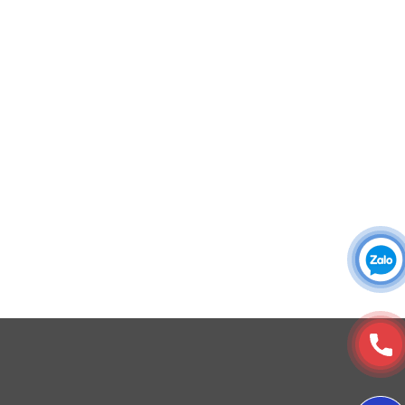
Áo sơ mi đồng phục
Đồng phục công ty
Đồng phục công sở
Đồng phục spa
Đồng phục công nhân
DONY cung cấp dịch vụ đa dạng theo đơn đặt hàng: Hoàn
thiện trọn gói (thiết kế, nguồn vải, may – in – thêu – ra rập –
đóng gói – vận chuyển) hoặc gia công 1 phần theo yêu cầu.
© Copyright 2025, Xưởng May, In, Thêu Đồng Phục Dony