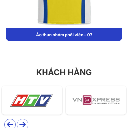
thoáng mát, co giãn tốt và đường may chắc chắn, giúp
người mặc luôn thoải mái khi hoạt động. Áo nổi bật với
form polo hiện đại, cổ và tay phối viền tinh tế cùng
màu sắc năng động, phù hợp cho nhiều câu lạc bộ, đội
nhóm và sự kiện tập thể.
Áo thun nhóm phối viền – 07
Chất liệu
Áo được may từ chất liệu cá sấu poly cao cấp, có khả
năng thấm hút mồ hôi tốt, thoáng khí và co giãn nhẹ.
KHÁCH HÀNG
Chất vải phù hợp với môi trường hoạt động thường
xuyên, giúp người mặc luôn cảm thấy dễ chịu trong
suốt thời gian sử dụng.
Thiết kế
Mẫu áo polo đồng phục mang phong cách trẻ trung,
hiện đại với form dáng vừa vặn cho cả nam và nữ.