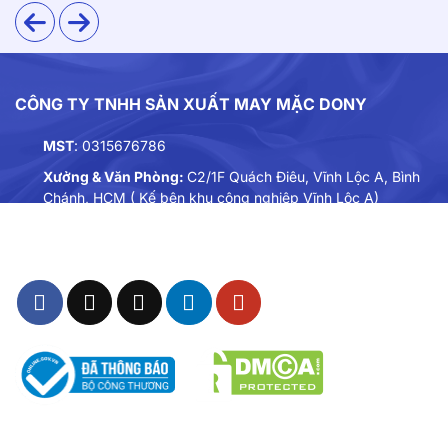
CÔNG TY TNHH SẢN XUẤT MAY MẶC DONY
MST
: 0315676786
Xưởng & Văn Phòng:
C2/1F Quách Điêu, Vĩnh Lộc A, Bình
Chánh, HCM ( Kế bên khu công nghiệp Vĩnh Lộc A)
Điện thoại:
0901893234
Email:
dongphuc@dony.vn
Mẫu áo polo đồng phục mang phong cách trẻ trung,
hiện đại với form dáng vừa vặn cho cả nam và nữ
Màu sắc
Tông xanh dương nổi bật mang đến cảm giác tươi trẻ,
nhiệt huyết và dễ tạo thiện cảm. Ngoài ra, DONY còn