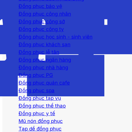
Đồng phục bảo vệ
Đồng phục công nhân
Đồng phục công sở
Đồng phục công ty
Đồng phục học sinh - sinh viên
Đồng phục khách sạn
Đồng phục lễ tân
Đồng phục ngân hàng
Đồng phục nhà hàng
Đồng phục PG
Đồng phục quán cafe
Đồng phục spa
Đồng phục tạp vụ
Đồng phục thể thao
Đồng phục y tế
Mũ nón đồng phục
Tạp dề đồng phục