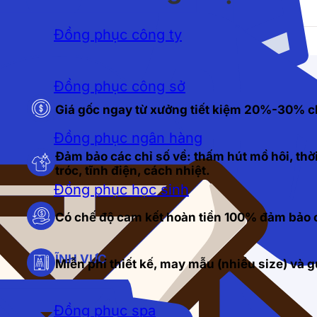
Đồng phục công ty
Đồng phục công sở
Giá gốc ngay từ xưởng tiết kiệm 20%-30% c
Đồng phục ngân hàng
Đảm bảo các chỉ số về: thấm hút mồ hôi, thời
tróc, tĩnh điện, cách nhiệt.
Đồng phục học sinh
Có chế độ cam kết hoàn tiền 100% đảm bảo c
LĨNH VỰC
Miễn phí thiết kế, may mẫu (nhiều size) và
Đồng phục spa