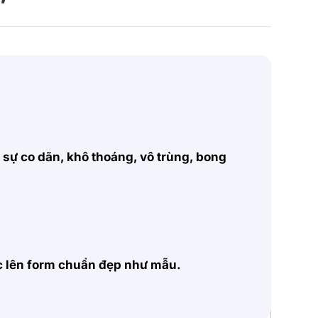
, sự co dãn, khô thoáng, vô trùng, bong
ặc lên form chuẩn đẹp như mẫu.