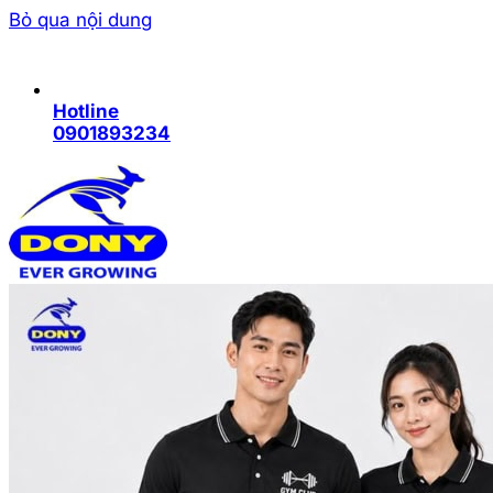
Bỏ qua nội dung
Hotline
0901893234
Trang chủ