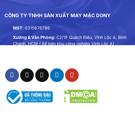
CÔNG TY TNHH SẢN XUẤT MAY MẶC DONY
MST
: 0315676786
Xưởng & Văn Phòng:
C2/1F Quách Điêu, Vĩnh Lộc A, Bình
Chánh, HCM ( Kế bên khu công nghiệp Vĩnh Lộc A)
Điện thoại:
0901893234
Email:
dongphuc@dony.vn
THÔNG TIN – CHÍNH SÁCH