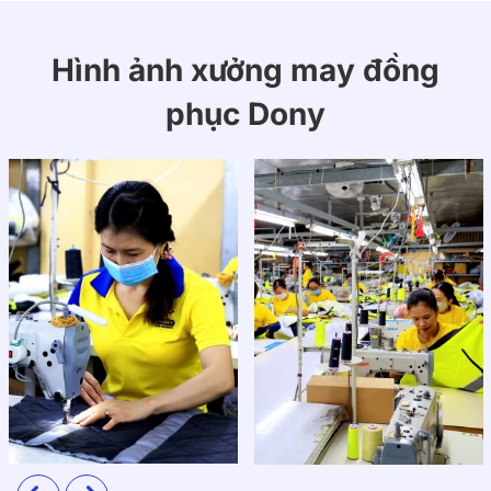
Hình ảnh xưởng may đồng
phục Dony
Đồng phục spa màu đỏ đô sang trọng
Chất liệu
Đồng phục được may từ vải kaki thun cao cấp, có độ
co giãn nhẹ, thoáng mát và ít nhăn. Chất vải giúp
người mặc cảm thấy thoải mái trong suốt ca làm việc
dài, đồng thời vẫn giữ được form áo đứng và bền màu
sau nhiều lần giặt.