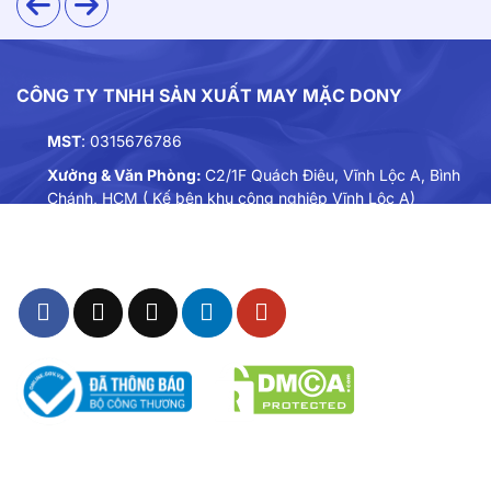
CÔNG TY TNHH SẢN XUẤT MAY MẶC DONY
MST
: 0315676786
Xưởng & Văn Phòng:
C2/1F Quách Điêu, Vĩnh Lộc A, Bình
Chánh, HCM ( Kế bên khu công nghiệp Vĩnh Lộc A)
Điện thoại:
0901893234
Email:
dongphuc@dony.vn