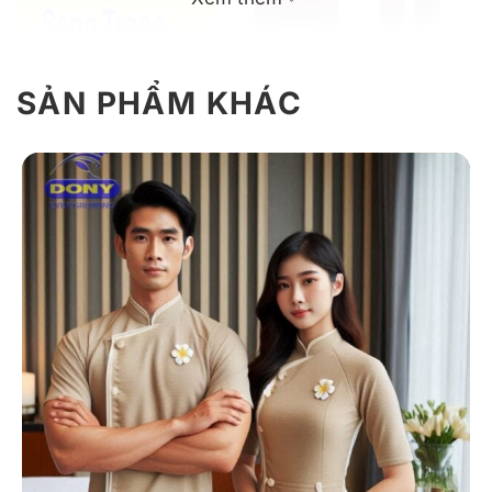
SẢN PHẨM KHÁC
Mẫu đồng phục spa màu đỏ đo sang trọng
Giới Thiệu Về Đồng Phục Spa 2 Màu
Đỏ Đô
Đồng phục spa 2 được đầu tư kỹ lưỡng từ chất liệu,
thiết kế, đường may nhằm mang lại cảm giác thoải
mái, dễ chịu cho người mặc trong suốt ngày làm việc.
Trang phục phù hợp với nhiều vị trí trong spa như nhân