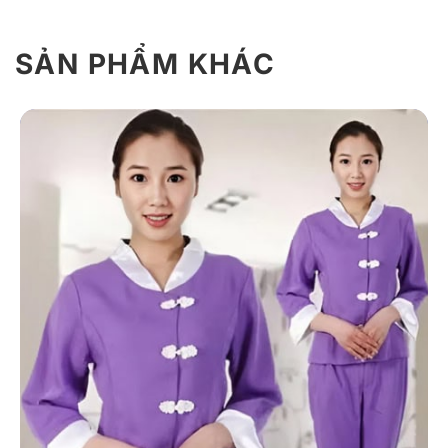
SẢN PHẨM KHÁC
Giới Thiệu Đồng Phục Spa Sawadeka
Mang phong cách tối giản nhưng sang trọng,
Spa Sawadeka ghi điểm với gam màu nâu đen chủ đạo
phối viền đỏ đô nổi bật. Thiết kế chú trọng sự tiện
dụng, dễ vận động, phù hợp với môi trường spa cần sự
nhẹ nhàng và chuyên nghiệp. Bộ đồng phục gồm áo
cổ tròn tay ngắn và quần short đồng màu, tạo sự đồng
nhất và thoải mái khi thao tác.