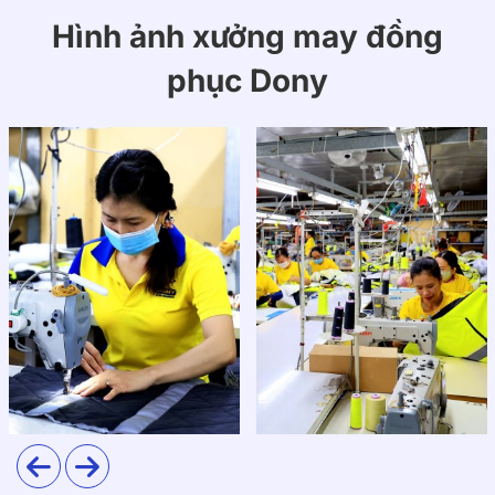
mỹ:
Hình ảnh xưởng may đồng
Áo cổ tròn tay ngắn: Giúp nhân viên dễ cử động và
phục Dony
tạo cảm giác thoải mái.
Quần short đồng màu: Thuận tiện cho thao tác
massage hoặc các dịch vụ chăm sóc.
Logo thêu trước ngực: Tinh tế, gọn gàng, tăng độ
chuyên nghiệp.