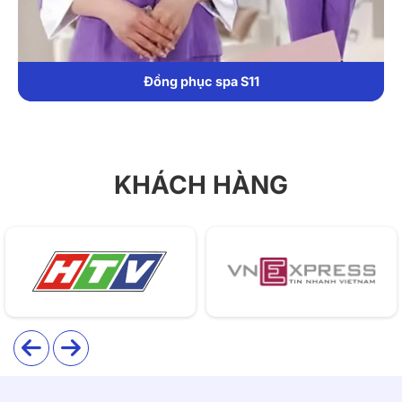
1. Chất liệu
Bộ đồng phục Sawadeka được may từ chất liệu vải
cotton poly cao cấp, đáp ứng các tiêu chí:
Đồng phục spa S11
Thoáng khí – thấm hút tốt: Giúp người mặc luôn cảm
thấy mát mẻ, không bí bách.
Mềm mại, nhẹ nhàng: Giảm cảm giác cọ xát khi mặc
KHÁCH HÀNG
trong thời gian dài.
Giữ màu bền: Không phai sau nhiều lần giặt, phù
hợp với cường độ làm việc cao.
Chống nhăn – chống xù: Dễ bảo quản và giữ được
phom chuẩn lâu dài.
2. Thiết kế
Thiết kế Spa Sawadeka ưu tiên tính thực tiễn và thẩm