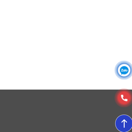
Đồng phục công ty
Đồng phục công sở
Đồng phục spa
Đồng phục công nhân
DONY cung cấp dịch vụ đa dạng theo đơn đặt hàng: Hoàn
thiện trọn gói (thiết kế, nguồn vải, may – in – thêu – ra rập –
đóng gói – vận chuyển) hoặc gia công 1 phần theo yêu cầu.
© Copyright 2025, Xưởng May, In, Thêu Đồng Phục Dony
4. Đường may
Mẫu Sawadeka được may theo tiêu chuẩn cao: