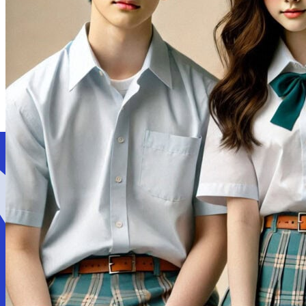
Giới thiệu
Dịch vụ
LOẠI ĐỒNG PHỤC
Áo thun đồng phục
Áo polo đồng phục
Áo sơ mi đồng phục
Áo khoác đồng phục
LĨNH VỰC