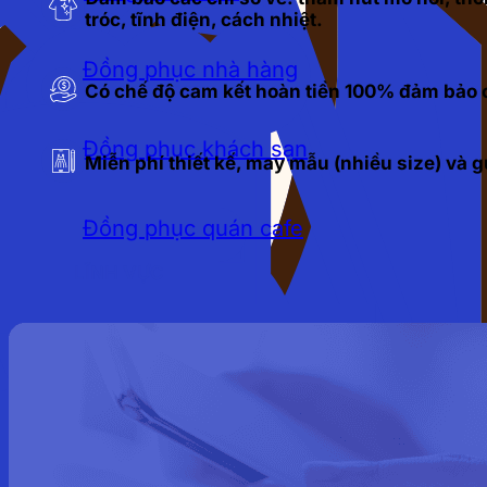
tróc, tĩnh điện, cách nhiệt.
Đồng phục nhà hàng
Có chế độ cam kết hoàn tiền 100% đảm bảo c
Đồng phục khách sạn
Miễn phí thiết kế, may mẫu (nhiều size) và
Đồng phục quán cafe
LĨNH VỰC
Đồng phục bảo hộ lao động
Đồng phục bảo vệ