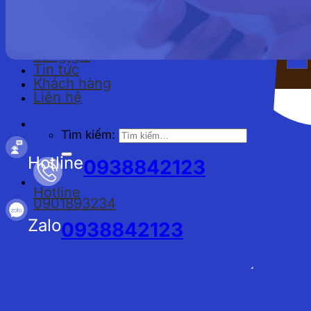
Đồng phục công nhân
Bảng giá
Tin tức
Khách hàng
Liên hệ
Tìm kiếm:
Hotline
0938842123
Hotline
0901893234
Zalo
0938842123