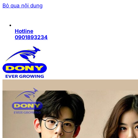
Bỏ qua nội dung
Hotline
0901893234
Trang chủ