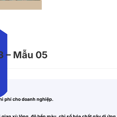
3 – Mẫu 05
hi phí cho doanh nghiệp.
 gian xù lông, độ bền màu, chỉ số hóa chất gây dị ứng