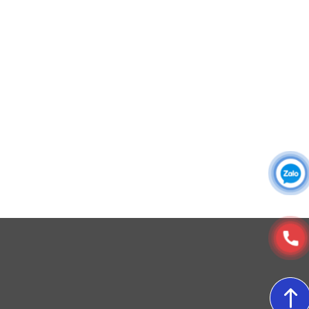
Đồng phục công ty
Đồng phục công sở
Đồng phục spa
Đồng phục công nhân
DONY cung cấp dịch vụ đa dạng theo đơn đặt hàng: Hoàn
thiện trọn gói (thiết kế, nguồn vải, may – in – thêu – ra rập –
đóng gói – vận chuyển) hoặc gia công 1 phần theo yêu cầu.
© Copyright 2025, Xưởng May, In, Thêu Đồng Phục Dony
4. Đường may