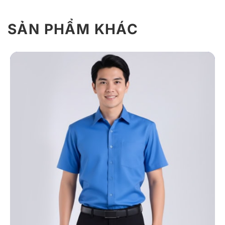
SẢN PHẨM KHÁC
Giới Thiệu Áo Sơ Mi Tay Dài Đồng Phục
Công Sở S37
Để bảo đảm trải nghiệm mặc cả ngày vẫn thoải mái và
bền đẹp, đồng phục DONY phát triển mẫu S37 theo
tiêu chí đẹp – bền – thoáng. Thiết kế chú trọng tính gọn
gàng, dễ phối và phù hợp nhiều dáng người, mang lại
hình ảnh công sở chuyên nghiệp, hiện đại.
1. Chất liệu