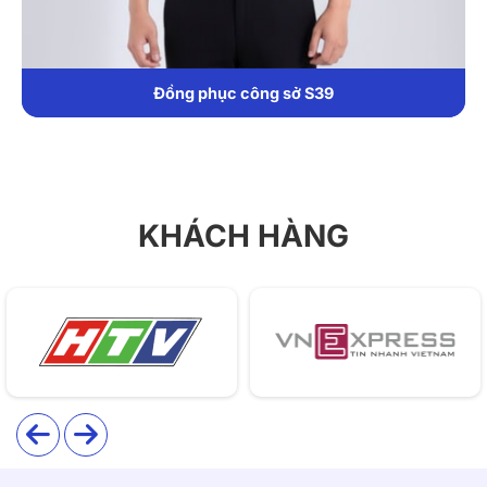
Mẫu áo
đồng phục công sở
S37 được đồng phục
DONY may bằng vải kate cao cấp – dòng vải phổ biến
cho đồng phục công sở, với các ưu điểm nổi bật:
Đồng phục công sở S39
Thoáng mát, thấm hút mồ hôi tốt, hạn chế bám bụi.
Ít nhăn, dễ ủi, đứng phom, giữ dáng áo ổn định sau
nhiều lần giặt.
KHÁCH HÀNG
Bề mặt mịn, không xù lông, tạo sự thoải mái khi mặc
lâu dài.
Bền màu, giúp áo luôn tươi mới và chuyên nghiệp.