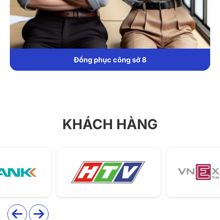
DONY sử dụng chất liệu kate Ý cao cấp, có độ thoáng
khí tốt, mềm mịn và co giãn nhẹ, đảm bảo cảm giác dễ
chịu khi mặc cả ngày dài. Ưu điểm:
Chống nhăn, giữ phom tốt, giúp áo luôn phẳng phiu,
Đồng phục công sở 6
tiết kiệm thời gian là ủi.
Bền màu, không xù lông, kể cả sau nhiều lần giặt.
Thấm hút mồ hôi hiệu quả, phù hợp khí hậu nóng ẩm
của Việt Nam.
KHÁCH HÀNG