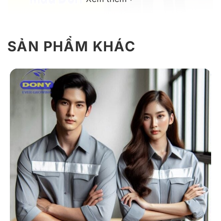
SẢN PHẨM KHÁC
Mẫu đồng phục công sở màu đen cho nam & nữ
Giới Thiệu Đồng Phục Công Sở 10
Áo sơ mi phối quần tây đen đồng bộ, phù hợp cho cả
nam và nữ, dễ dàng ứng dụng trong mọi không gian –
từ văn phòng, sự kiện công ty đến các buổi gặp gỡ đối
tác.
1. Chất liệu