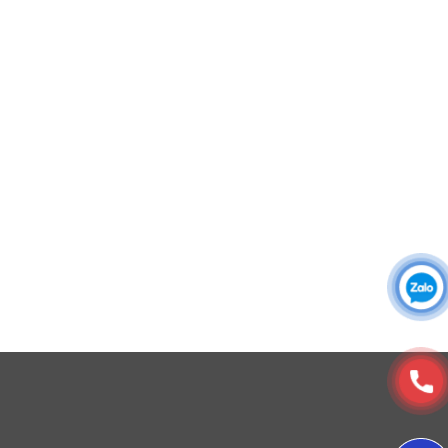
Áo sơ mi đồng phục
Đồng phục công ty
Đồng phục công sở
Đồng phục spa
Đồng phục công nhân
DONY cung cấp dịch vụ đa dạng theo đơn đặt hàng: Hoàn
thiện trọn gói (thiết kế, nguồn vải, may – in – thêu – ra rập –
đóng gói – vận chuyển) hoặc gia công 1 phần theo yêu cầu.
© Copyright 2025, Xưởng May, In, Thêu Đồng Phục Dony