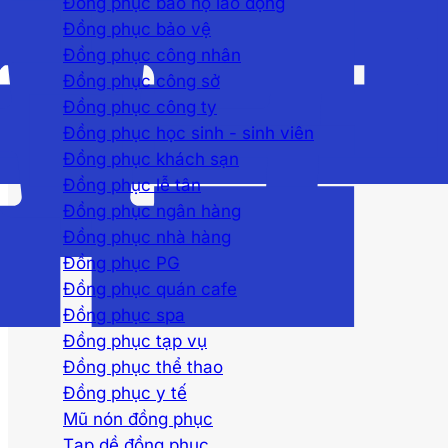
Đồng phục bảo hộ lao động
Đồng phục bảo vệ
Đồng phục công nhân
Đồng phục công sở
Đồng phục công ty
Đồng phục học sinh - sinh viên
Đồng phục khách sạn
Đồng phục lễ tân
Đồng phục ngân hàng
Đồng phục nhà hàng
Đồng phục PG
Đồng phục quán cafe
Đồng phục spa
Đồng phục tạp vụ
Đồng phục thể thao
Đồng phục y tế
Mũ nón đồng phục
Tạp dề đồng phục