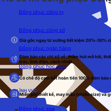
Đồng phục công ty
Đồng phục công sở
Giá gốc ngay từ xưởng tiết kiệm 20%-30% c
Đồng phục ngân hàng
Đảm bảo các chỉ số về: thấm hút mồ hôi, thời
tróc, tĩnh điện, cách nhiệt.
Đồng phục học sinh
Có chế độ cam kết hoàn tiền 100% đảm bảo c
LĨNH VỰC
Miễn phí thiết kế, may mẫu (nhiều size) và
Đồng phục spa