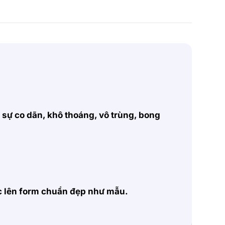
, sự co dãn, khô thoáng, vô trùng, bong
ặc lên form chuẩn đẹp như mẫu.