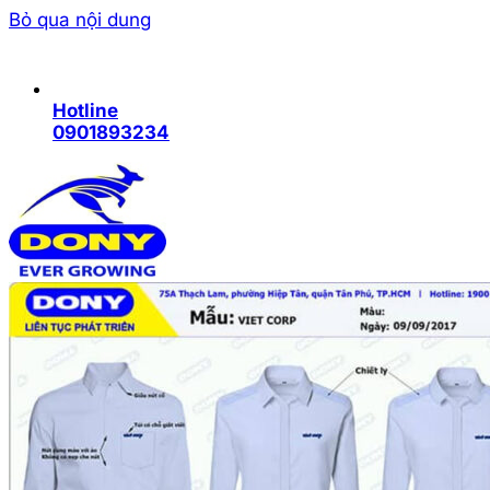
Bỏ qua nội dung
Hotline
0901893234
Trang chủ