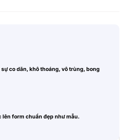
, sự co dãn, khô thoáng, vô trùng, bong
ặc lên form chuẩn đẹp như mẫu.