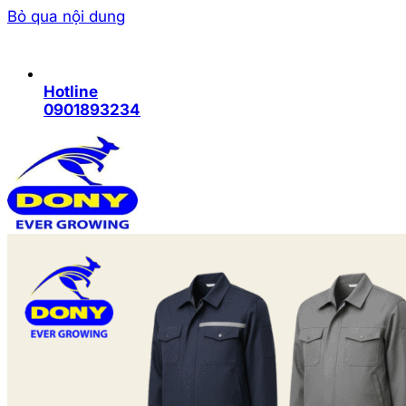
Bỏ qua nội dung
Hotline
0901893234
Trang chủ