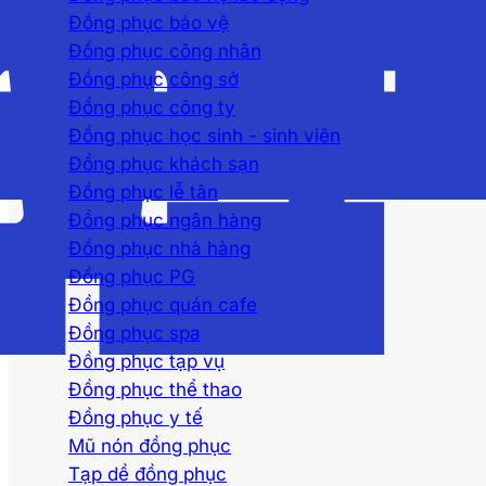
Đồng phục bảo vệ
Đồng phục công nhân
Đồng phục công sở
Đồng phục công ty
Đồng phục học sinh - sinh viên
Đồng phục khách sạn
Đồng phục lễ tân
Đồng phục ngân hàng
Đồng phục nhà hàng
Đồng phục PG
Đồng phục quán cafe
Đồng phục spa
Đồng phục tạp vụ
Đồng phục thể thao
Đồng phục y tế
Mũ nón đồng phục
Tạp dề đồng phục