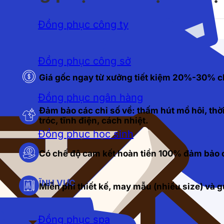
Đồng phục công ty
Đồng phục công sở
Giá gốc ngay từ xưởng tiết kiệm 20%-30% c
Đồng phục ngân hàng
Đảm bảo các chỉ số về: thấm hút mồ hôi, thời
tróc, tĩnh điện, cách nhiệt.
Đồng phục học sinh
Có chế độ cam kết hoàn tiền 100% đảm bảo c
LĨNH VỰC
Miễn phí thiết kế, may mẫu (nhiều size) và
Đồng phục spa