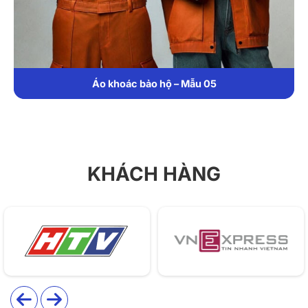
đồng phục nhẹ nhàng nhưng vẫn tạo sự uy tín.
1. Chất liệu
Chất liệu vải kaki được DONY lựa chọn bởi sở hữu
Áo khoác bảo hộ – Mẫu 05
nhiều ưu điểm nổi bật:
Vải dệt chắc, chịu ma sát tốt, hỗ trợ hiệu quả khi làm
việc trong môi trường tiếp xúc vật liệu hoặc thiết bị.
Bề mặt vải giữ dáng, hạn chế nhàu và không bị bai
KHÁCH HÀNG
dão sau thời gian dài sử dụng.
Khả năng chống bám bụi tốt, giúp áo trông sạch sẽ
hơn trong ca làm việc.