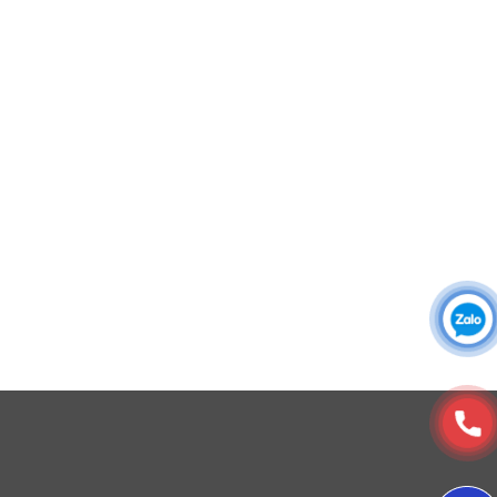
Áo sơ mi đồng phục
Đồng phục công ty
Đồng phục công sở
Đồng phục spa
Đồng phục công nhân
DONY cung cấp dịch vụ đa dạng theo đơn đặt hàng: Hoàn
thiện trọn gói (thiết kế, nguồn vải, may – in – thêu – ra rập –
đóng gói – vận chuyển) hoặc gia công 1 phần theo yêu cầu.
Thiết kế áo khoác bảo hộ 06.
3. Màu sắc
© Copyright 2025, Xưởng May, In, Thêu Đồng Phục Dony
Màu nâu là điểm nhấn chính giúp mẫu áo này trở nên
khác biệt và sang trọng.
Tông nâu đất trung tính, phù hợp với đa dạng ngành