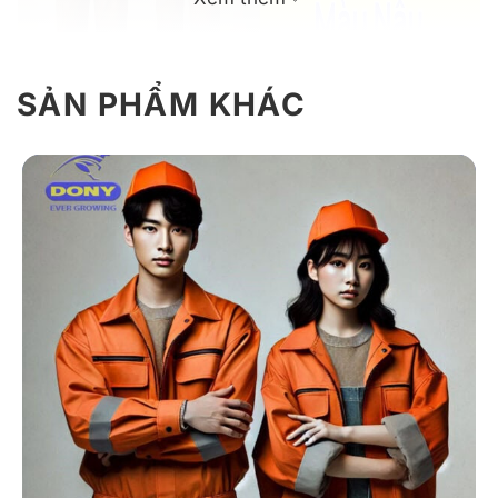
SẢN PHẨM KHÁC
Áo khoác bảo hộ mẫu 06 màu nâu phong cách thanh
lịch.
Giới Thiệu Về Mẫu Áo Khoác Bảo Hộ
06
Mẫu 06 mang kiểu dáng đứng form, mang hơi hướng
hiện đại, dễ mặc cho cả nam và nữ. Đây là mẫu áo phù
hợp cho doanh nghiệp muốn xây dựng bộ nhận diện