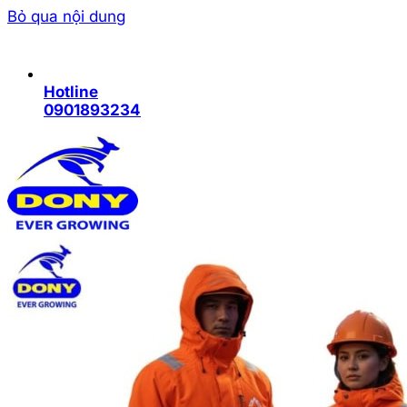
Bỏ qua nội dung
Hotline
0901893234
Trang chủ