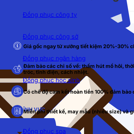
Đồng phục công ty
Đồng phục công sở
Giá gốc ngay từ xưởng tiết kiệm 20%-30% c
Đồng phục ngân hàng
Đảm bảo các chỉ số về: thấm hút mồ hôi, thời
tróc, tĩnh điện, cách nhiệt.
Đồng phục học sinh
Có chế độ cam kết hoàn tiền 100% đảm bảo c
LĨNH VỰC
Miễn phí thiết kế, may mẫu (nhiều size) và
Đồng phục spa