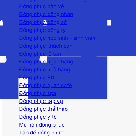
Đồng phục bảo vệ
Đồng phục công nhân
Đồng phục công sở
Đồng phục công ty
Đồng phục học sinh - sinh viên
Đồng phục khách sạn
Đồng phục lễ tân
Đồng phục ngân hàng
Đồng phục nhà hàng
Đồng phục PG
Đồng phục quán cafe
Đồng phục spa
Đồng phục tạp vụ
Đồng phục thể thao
Đồng phục y tế
Mũ nón đồng phục
Tạp dề đồng phục