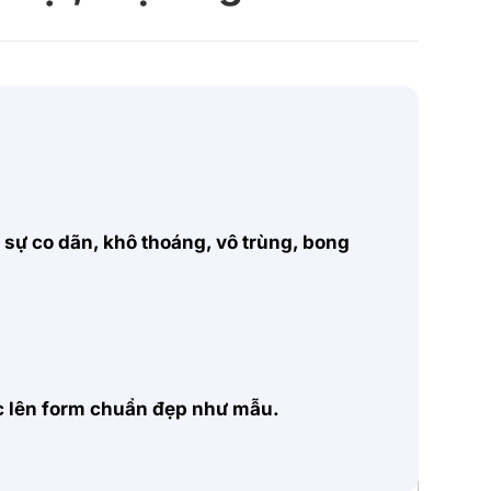
, sự co dãn, khô thoáng, vô trùng, bong
ặc lên form chuẩn đẹp như mẫu.