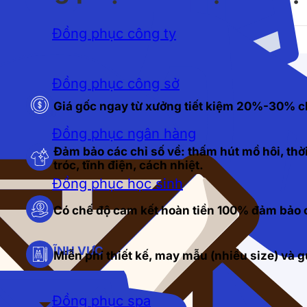
Đồng phục công ty
Đồng phục công sở
Giá gốc ngay từ xưởng tiết kiệm 20%-30% c
Đồng phục ngân hàng
Đảm bảo các chỉ số về: thấm hút mồ hôi, thời
tróc, tĩnh điện, cách nhiệt.
Đồng phục học sinh
Có chế độ cam kết hoàn tiền 100% đảm bảo c
LĨNH VỰC
Miễn phí thiết kế, may mẫu (nhiều size) và
Đồng phục spa