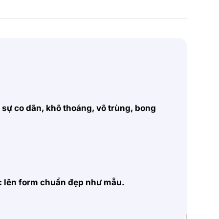
, sự co dãn, khô thoáng, vô trùng, bong
ặc lên form chuẩn đẹp như mẫu.