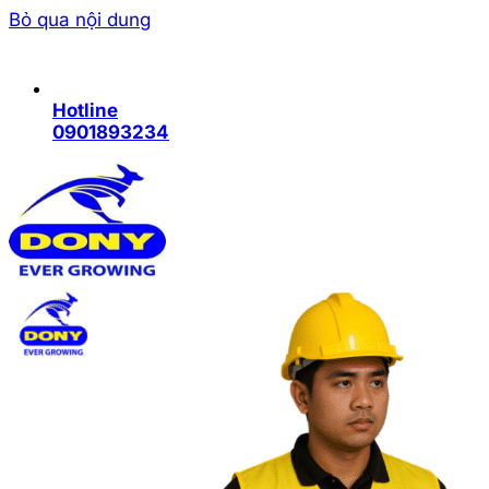
Bỏ qua nội dung
Hotline
0901893234
Trang chủ