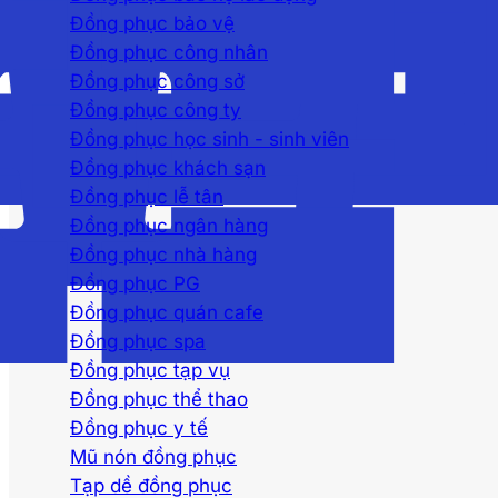
Đồng phục bảo vệ
Đồng phục công nhân
Đồng phục công sở
Đồng phục công ty
Đồng phục học sinh - sinh viên
Đồng phục khách sạn
Đồng phục lễ tân
Đồng phục ngân hàng
Đồng phục nhà hàng
Đồng phục PG
Đồng phục quán cafe
Đồng phục spa
Đồng phục tạp vụ
Đồng phục thể thao
Đồng phục y tế
Mũ nón đồng phục
Tạp dề đồng phục