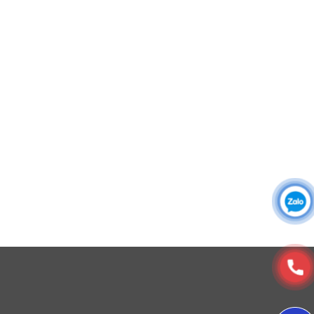
Áo sơ mi đồng phục
Đồng phục công ty
Đồng phục công sở
Đồng phục spa
Đồng phục công nhân
DONY cung cấp dịch vụ đa dạng theo đơn đặt hàng: Hoàn
thiện trọn gói (thiết kế, nguồn vải, may – in – thêu – ra rập –
đóng gói – vận chuyển) hoặc gia công 1 phần theo yêu cầu.
Màu sắc đồng phục bảo hộ lao động nổi bật
© Copyright 2025, Xưởng May, In, Thêu Đồng Phục Dony
4. Đường may
Đường may chắc chắn, đều và tỉ mỉ, đặc biệt ở các vị
trí chịu lực như vai, nách, túi và ống quần. Điều này