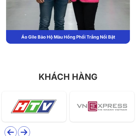
nghiệp. Sản phẩm nổi bật với thiết kế nhiều túi hộp,
phối dải phản quang nổi bật cùng gam màu trung tính
hiện đại.
Áo Gile Bảo Hộ Màu Hồng Phối Trắng Nổi Bật
KHÁCH HÀNG