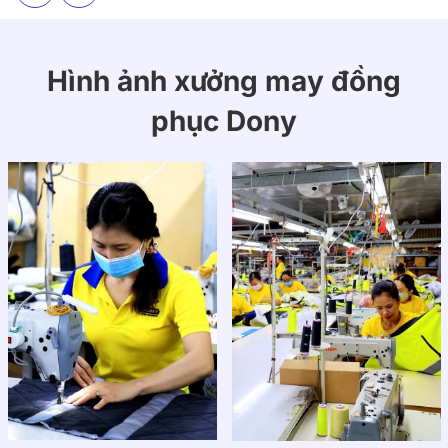
Hình ảnh xưởng may đồng
phục Dony
Mẫu đồng phục chuyên dụng dành cho công nhân công
trình, kỹ sư giám sát, nhân sự kho vận
Chất liệu
Áo được may từ vải kaki kỹ thuật cao cấp pha
polyester, có độ bền cao, ít nhăn, không xù lông và