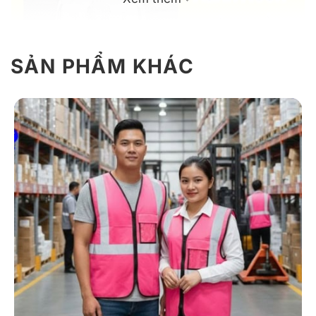
SẢN PHẨM KHÁC
Mẫu áo gile bảo hộ lao động màu xám ghi phối xanh
neon
Giới thiệu thông tin áo gile bảo hộ màu
xám phối xanh neon
Áo Gile bảo hộ – Mã 05 là mẫu đồng phục chuyên
dụng dành cho công nhân công trình, kỹ sư giám sát,
nhân sự kho vận và các môi trường lao động ngoài trời
cần đảm bảo an toàn, tiện ích và hình ảnh chuyên