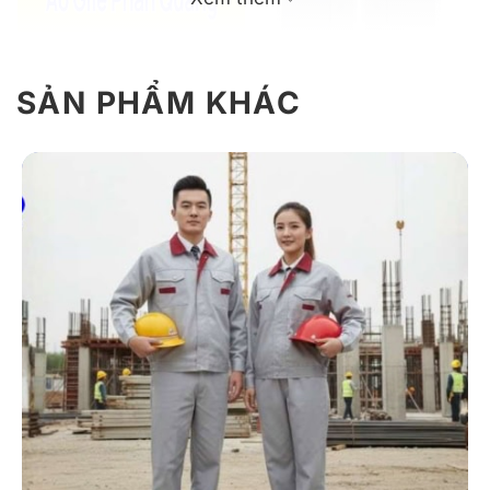
SẢN PHẨM KHÁC
Giới Thiệu Đồng Phục Bảo Hộ BH19, Áo
Gile Phản Quang Nhiều Túi
Áo gile BH19 được thiết kế cho những công việc
thường xuyên di chuyển, làm việc ngoài trời hoặc thiếu
ánh sáng. Với chất liệu nhẹ, thoáng mát, nhiều ngăn
tiện lợi và dải phản quang an toàn, mẫu áo mang đến
sự thoải mái, tính thực tiễn và vẻ chuyên nghiệp cho
đội ngũ.