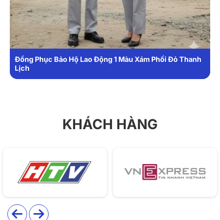
1. Chất liệu
Để đáp ứng yêu cầu sử dụng lâu dài, BH19 được may
từ chất liệu vải kaki kết hợp lưới:
Đồng Phục Bảo Hộ Lao Động 1 Màu Xám Phối Đỏ Thanh
Lịch
Bền chắc, chịu lực tốt: Thích hợp cho môi trường lao
động cường độ cao.
Thoáng khí, mát mẻ: Phần lưới bố trí hợp lý giúp lưu
thông không khí.
KHÁCH HÀNG
Dễ vệ sinh, bền màu: Giữ dáng áo chuẩn, sử dụng
lâu dài.