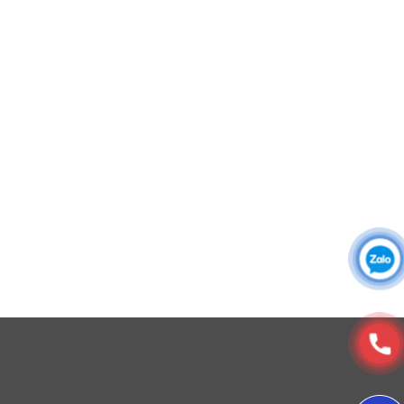
Áo sơ mi đồng phục
Đồng phục công ty
Đồng phục công sở
Đồng phục spa
Đồng phục công nhân
DONY cung cấp dịch vụ đa dạng theo đơn đặt hàng: Hoàn
thiện trọn gói (thiết kế, nguồn vải, may – in – thêu – ra rập –
đóng gói – vận chuyển) hoặc gia công 1 phần theo yêu cầu.
4. Đường may
© Copyright 2025, Xưởng May, In, Thêu Đồng Phục Dony
Để đảm bảo độ bền, gile BH19 được gia công theo
chuẩn công nghiệp:
Đường may kép tỉ mỉ: Giúp áo chắc chắn, không