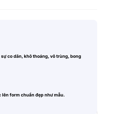
, sự co dãn, khô thoáng, vô trùng, bong
ặc lên form chuẩn đẹp như mẫu.