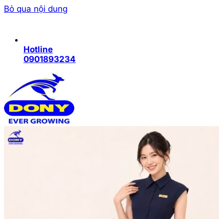
Bỏ qua nội dung
Hotline
0901893234
Trang chủ