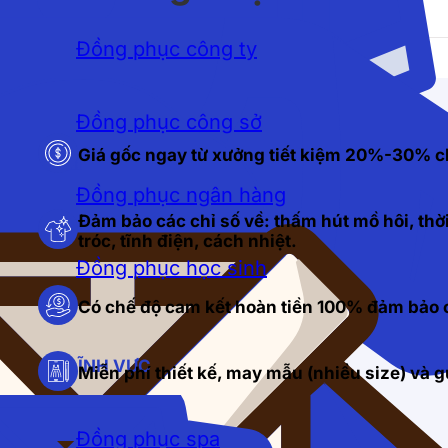
Đồng phục công ty
Đồng phục công sở
Giá gốc ngay từ xưởng tiết kiệm 20%-30% c
Đồng phục ngân hàng
Đảm bảo các chỉ số về: thấm hút mồ hôi, thời
tróc, tĩnh điện, cách nhiệt.
Đồng phục học sinh
Có chế độ cam kết hoàn tiền 100% đảm bảo c
LĨNH VỰC
Miễn phí thiết kế, may mẫu (nhiều size) và
Đồng phục spa