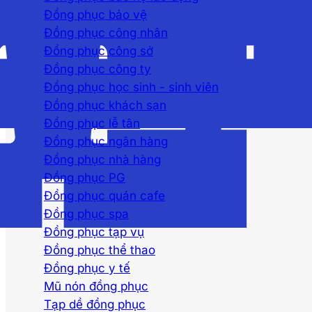
Đồng phục bảo vệ
Đồng phục công nhân
Đồng phục công sở
Đồng phục công ty
Đồng phục học sinh - sinh viên
Đồng phục khách sạn
Đồng phục lễ tân
Đồng phục ngân hàng
Đồng phục nhà hàng
Đồng phục PG
Đồng phục quán cafe
Đồng phục spa
Đồng phục tạp vụ
Đồng phục thể thao
Đồng phục y tế
Mũ nón đồng phục
Tạp dề đồng phục