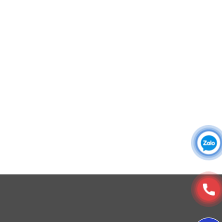
Áo sơ mi đồng phục
Đồng phục công ty
Đồng phục công sở
Đồng phục spa
Đồng phục công nhân
DONY cung cấp dịch vụ đa dạng theo đơn đặt hàng: Hoàn
thiện trọn gói (thiết kế, nguồn vải, may – in – thêu – ra rập –
đóng gói – vận chuyển) hoặc gia công 1 phần theo yêu cầu.
© Copyright 2025, Xưởng May, In, Thêu Đồng Phục Dony