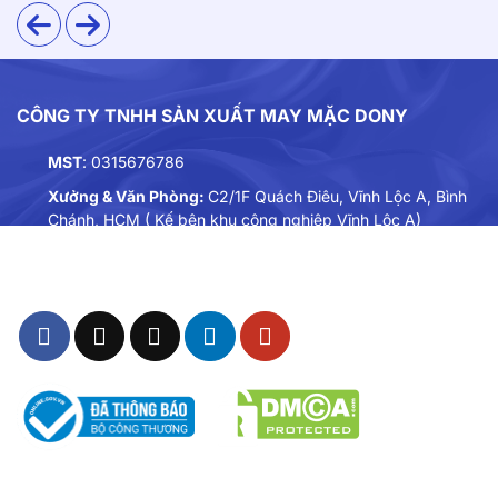
CÔNG TY TNHH SẢN XUẤT MAY MẶC DONY
MST
: 0315676786
Xưởng & Văn Phòng:
C2/1F Quách Điêu, Vĩnh Lộc A, Bình
Chánh, HCM ( Kế bên khu công nghiệp Vĩnh Lộc A)
Điện thoại:
0901893234
Email:
dongphuc@dony.vn
Các chất liệu vải: tuyết mưa, kaki thun, cashmere hoặc
các loại vải pha sợi cao cấp
Thiết kế
Mẫu chân váy được thiết kế theo dáng bút chì ôm nhẹ,