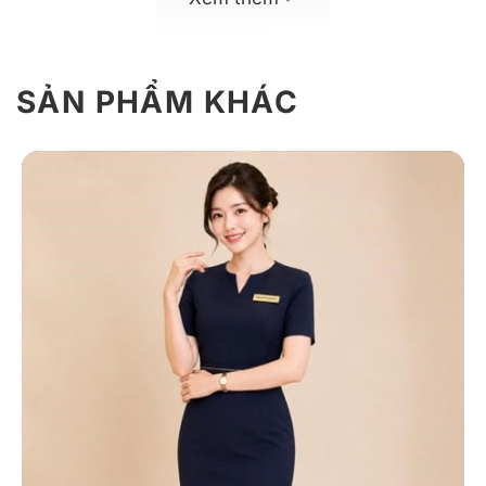
SẢN PHẨM KHÁC
Mẫu chân váy đồng phục công sở xếp tầng
Giới thiệu chân váy đồng phục xếp
tầng phối đai
Chân váy đồng phục xếp tầng phối đai là thiết kế
mang phong cách công sở hiện đại, phù hợp với nhân
viên văn phòng, ngân hàng, lễ tân, khách sạn,
showroom và nhiều lĩnh vực dịch vụ khác. Sản phẩm