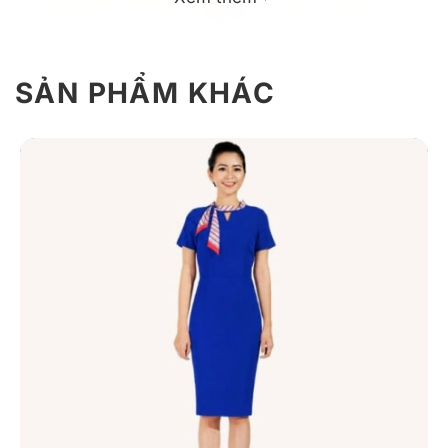
SẢN PHẨM KHÁC
Chân váy đồng phcuj dáng xòe màu trắng
Giới Thiệu Váy Đồng Phục Dáng Xòe
Màu Trắng
Chân váy đồng phục sở hữu phom dáng xòe nhẹ, thiết
kế tối giản nhưng tinh tế, giúp người mặc luôn cảm
thấy thoải mái trong quá trình di chuyển và làm việc.
Mẫu váy phù hợp cho học sinh, sinh viên, nhân viên lễ