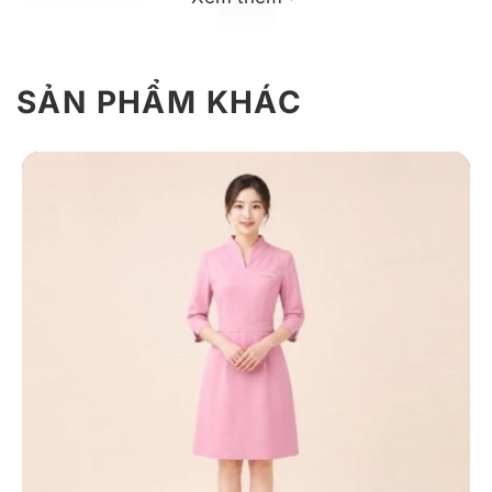
SẢN PHẨM KHÁC
Mẫu chân váy bút chì đồng phục công sở
Giới Thiệu Chân Váy Bút Chì Đồng
Phục Công Sở
Mẫu váy được DONY phát triển dựa trên nhu cầu của
các doanh nghiệp mong muốn một thiết kế chuẩn mực
nhưng vẫn tôn dáng và thoải mái khi mặc cả ngày.