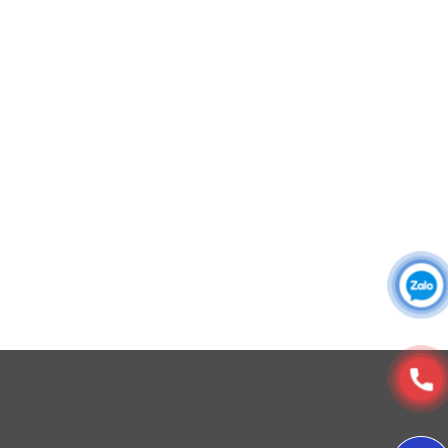
Áo sơ mi đồng phục
Đồng phục công ty
Đồng phục công sở
Đồng phục spa
Đồng phục công nhân
DONY cung cấp dịch vụ đa dạng theo đơn đặt hàng: Hoàn
thiện trọn gói (thiết kế, nguồn vải, may – in – thêu – ra rập –
đóng gói – vận chuyển) hoặc gia công 1 phần theo yêu cầu.
© Copyright 2025, Xưởng May, In, Thêu Đồng Phục Dony