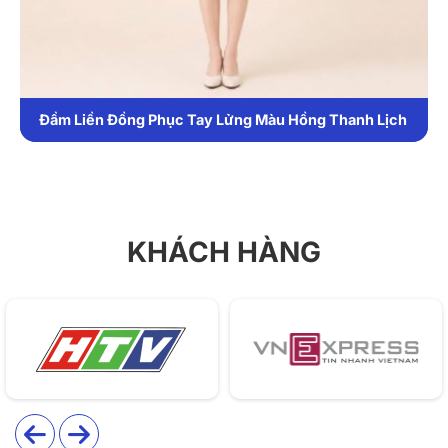
Phom váy ôm nhẹ theo dáng tự nhiên, chiều dài qua
gối giúp tổng thể vừa sang trọng vừa kín đáo – lý
tưởng cho môi trường làm việc cần sự chuyên nghiệp.
Đầm Liền Đồng Phục Tay Lửng Màu Hồng Thanh Lịch
1. Chất liệu
DONY sử dụng vải tuytsi cao cấp pha spandex cho
mẫu váy này, đảm bảo mang lại cảm giác thoải mái
trong suốt thời gian làm việc:
KHÁCH HÀNG
Chất vải co giãn nhẹ, giúp người mặc dễ dàng di
chuyển và ngồi làm việc.
Bề mặt mịn, ít nhăn, giữ form đẹp cả sau nhiều giờ
sử dụng.
Thoáng khí và thấm hút tốt, phù hợp khí hậu nóng
ẩm của Việt Nam.