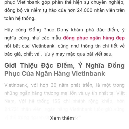
phục Vietinbank góp phần thể hiện sự chuyên nghiệp,
đồng bộ và niềm tự hào của hơn 24.000 nhân viên trên
toàn hệ thống.
Hãy cùng Đồng Phục Dony khám phá đặc điểm, ý
nghĩa cũng như các mẫu
đồng phục ngân hàng đẹp
nổi bật của Vietinbank, cũng như thông tin chi tiết về
báo giá, chất vải, lưu ý may mặc qua bài viết sau.
Giới Thiệu Đặc Điểm, Ý Nghĩa Đồng
Phục Của Ngân Hàng Vietinbank
Vietinbank, với hơn 30 năm phát triển, là một trong
những ngân hàng thương mại lớn và uy tín nhất tại Việt
Nam. Với hệ thống 155 chi nhánh rộng khắp, hơn
24.731 nhân viên, ngân hàng Vietinbank luôn giữ vững
vị thế trong ngành tài chính.
Xem thêm
Đồng phục của Vietinbank không chỉ giúp xây dựng