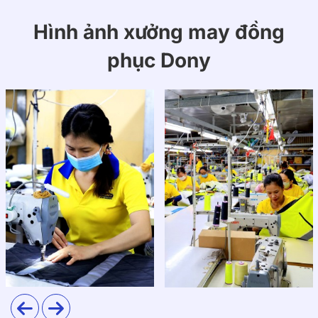
Vietinbank
Hình ảnh xưởng may đồng
Đồng phục của Vietinbank được thiết kế với những đặc
phục Dony
điểm nổi bật sau đây:
Màu sắc chủ đạo: Màu xanh dương và đỏ là hai màu
chủ đạo của đồng phục Vietinbank. Màu xanh
dương thể hiện sự uy tín, bền vững, trong khi màu
đỏ mang lại cảm giác năng động và tươi mới.
Logo nhận diện: Logo Vietinbank được in nổi bật
trên đồng phục, giúp khách hàng dễ dàng nhận diện
nhân viên.
Phong cách thiết kế: Đồng phục có phong cách hiện
đại, lịch sự, phù hợp với môi trường làm việc của
ngân hàng, đồng thời tạo cảm giác thoải mái cho
nhân viên khi làm việc trong suốt ngày dài.