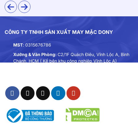
CÔNG TY TNHH SẢN XUẤT MAY MẶC DONY
MST
: 0315676786
Xưởng & Văn Phòng:
C2/1F Quách Điêu, Vĩnh Lộc A, Bình
Chánh, HCM ( Kế bên khu công nghiệp Vĩnh Lộc A)
Điện thoại:
0901893234
Email:
dongphuc@dony.vn