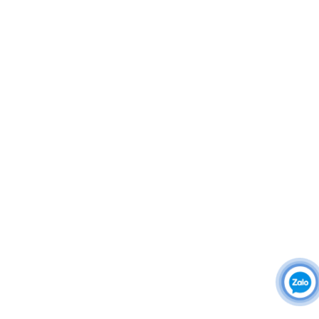
THÔNG TIN – CHÍNH SÁCH
Áo thun đồng phục
Áo khoác đồng phục
Áo sơ mi đồng phục
Đồng phục công ty
Đồng phục công sở
Đồng phục spa
Đồng phục công nhân
DONY cung cấp dịch vụ đa dạng theo đơn đặt hàng: Hoàn
thiện trọn gói (thiết kế, nguồn vải, may – in – thêu – ra rập –
đóng gói – vận chuyển) hoặc gia công 1 phần theo yêu cầu.
© Copyright 2025, Xưởng May, In, Thêu Đồng Phục Dony
Màu sắc đồng phục lễ tân hiện đại, sang trọng