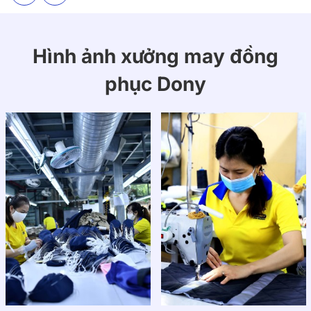
Đồng phục lễ tân thiết kế sang trọng
Giới thiệu đồng phục lễ tân 09 thiết kế
Hình ảnh xưởng may đồng
sang trọng và hiện đại
phục Dony
Đồng phục lễ tân 09 của DONY gồm áo vest tay ngắn
cổ chữ V phối chân váy bút chì, được may từ vải tuyết
mưa pha spandex cao cấp – co giãn nhẹ, thoáng mát
và giữ form tốt. Thiết kế tối giản, phom ôm nhẹ cùng
gam đen tuyền sang trọng tạo cảm giác thanh lịch,
chuyên nghiệp và dễ phối phụ kiện.
1. Chất liệu
Sản phẩm sử dụng vải tuyết mưa pha spandex cao
cấp, mềm mịn, thoáng khí và có độ co giãn nhẹ, giúp
người mặc luôn thoải mái khi di chuyển hoặc làm việc
nhiều giờ. Chất vải đứng phom, ít nhăn, bền màu và