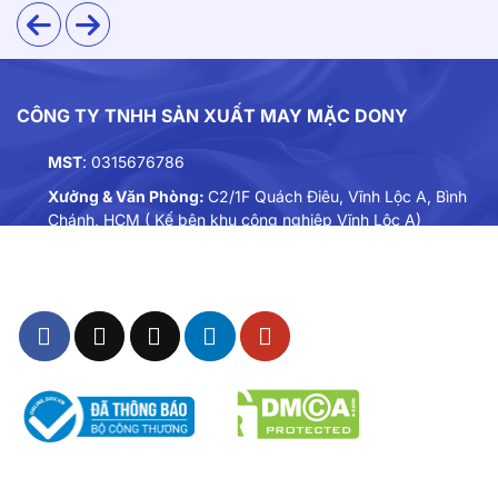
không bai dão sau nhiều lần giặt, phù hợp với môi
trường làm việc đòi hỏi sự chỉn chu liên tục.
CÔNG TY TNHH SẢN XUẤT MAY MẶC DONY
MST
: 0315676786
Xưởng & Văn Phòng:
C2/1F Quách Điêu, Vĩnh Lộc A, Bình
Chánh, HCM ( Kế bên khu công nghiệp Vĩnh Lộc A)
Điện thoại:
0901893234
Email:
dongphuc@dony.vn