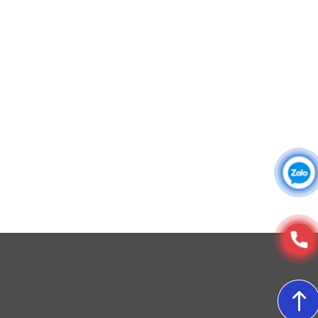
Áo sơ mi đồng phục
Đồng phục công ty
Đồng phục công sở
Đồng phục spa
Đồng phục công nhân
DONY cung cấp dịch vụ đa dạng theo đơn đặt hàng: Hoàn
thiện trọn gói (thiết kế, nguồn vải, may – in – thêu – ra rập –
đóng gói – vận chuyển) hoặc gia công 1 phần theo yêu cầu.
© Copyright 2025, Xưởng May, In, Thêu Đồng Phục Dony