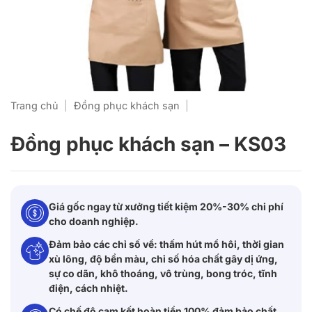
Trang chủ
|
Đồng phục khách sạn
|
Đồng phục khách sạn – KS03
Giá gốc ngay từ xưởng tiết kiệm 20%-30% chi phí
cho doanh nghiệp.
Đảm bảo các chỉ số về: thấm hút mồ hôi, thời gian
xù lông, độ bền màu, chỉ số hóa chất gây dị ứng,
sự co dãn, khô thoáng, vô trùng, bong tróc, tĩnh
điện, cách nhiệt.
Có chế độ cam kết hoàn tiền 100% đảm bảo chất