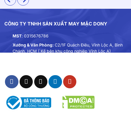
CÔNG TY TNHH SẢN XUẤT MAY MẶC DONY
MST
: 0315676786
Xưởng & Văn Phòng:
C2/1F Quách Điêu, Vĩnh Lộc A, Bình
Chánh, HCM ( Kế bên khu công nghiệp Vĩnh Lộc A)
Điện thoại:
0901893234
Email:
dongphuc@dony.vn