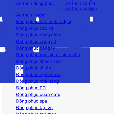
Áo thun đồng phục
Áo thun cổ tim
Áo thun sự kiện
Áo thun Nhóm
Đồng phục bảo hộ lao động
Đồng phục bảo vệ
Đồng phục công nhân
Đồng phục công sở
Đồng phục công ty
Đồng phục học sinh - sinh viên
Đồng phục khách sạn
Đồng phục lễ tân
Đồng phục ngân hàng
Đồng phục nhà hàng
Đồng phục PG
Đồng phục quán cafe
Đồng phục spa
Đồng phục tạp vụ