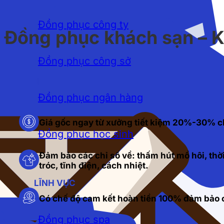
Đồng phục công ty
Đồng phục khách sạn – 
Đồng phục công sở
Đồng phục ngân hàng
Giá gốc ngay từ xưởng tiết kiệm 20%-30% c
Đồng phục học sinh
Đảm bảo các chỉ số về: thấm hút mồ hôi, thời
tróc, tĩnh điện, cách nhiệt.
LĨNH VỰC
Có chế độ cam kết hoàn tiền 100% đảm bảo c
Đồng phục spa