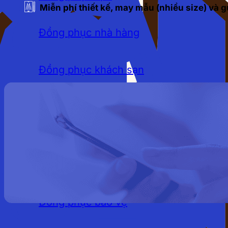
Miễn phí thiết kế, may mẫu (nhiều size) và
Đồng phục nhà hàng
Đồng phục khách sạn
Đồng phục quán cafe
LĨNH VỰC
Đồng phục bảo hộ lao động
Đồng phục bảo vệ