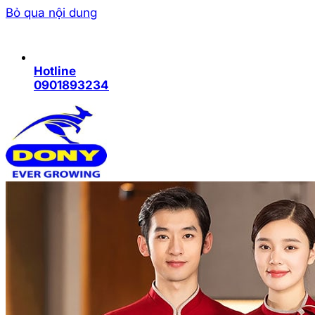
Bỏ qua nội dung
Hotline
0901893234
Trang chủ