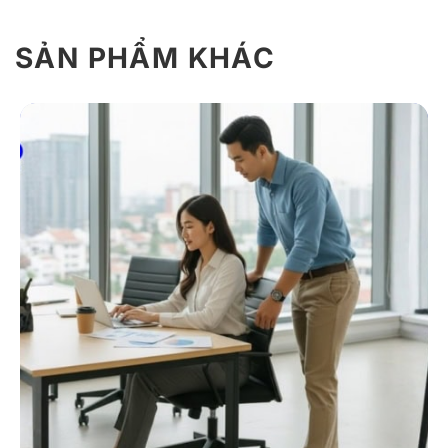
SẢN PHẨM KHÁC
Giới Thiệu Về Áo Sơ Mi Tay Dài Đồng
Phục Công Sở S36
Đồng phục DONY thiết kế mẫu
đồng phục công sở
S36 theo ba tiêu chí: đẹp – bền – thoải mái. Mẫu này
chú trọng phom chuẩn và bề mặt phẳng phiu để người
mặc luôn chỉn chu suốt ngày làm việc.
1. Chất liệu
Để cơ thể luôn thoáng và áo giữ dáng tốt, đồng phục
DONY sử dụng vải kate cao cấp cho toàn bộ sản
phẩm: