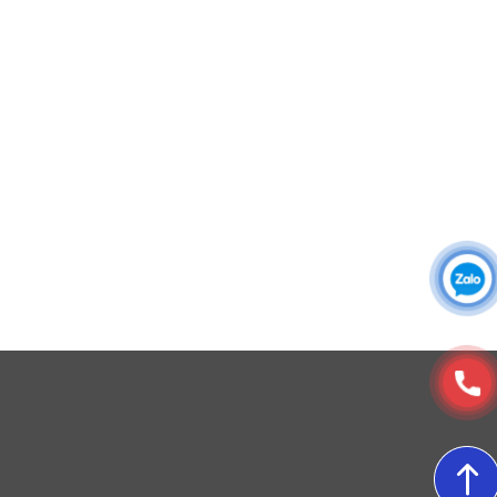
Đồng phục công ty
Đồng phục công sở
Đồng phục spa
Đồng phục công nhân
DONY cung cấp dịch vụ đa dạng theo đơn đặt hàng: Hoàn
thiện trọn gói (thiết kế, nguồn vải, may – in – thêu – ra rập –
đóng gói – vận chuyển) hoặc gia công 1 phần theo yêu cầu.
© Copyright 2025, Xưởng May, In, Thêu Đồng Phục Dony
4. Đường may
Để áo bền – đẹp theo thời gian, đồng phục DONY may
S36 theo chuẩn chất lượng cao:
May 2 kim ở vai, sườn, tay và lai để tăng độ chắc
chắn.