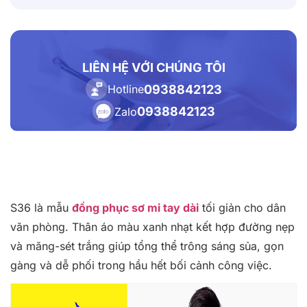
LIÊN HỆ VỚI CHÚNG TÔI
0938842123
Hotline
0938842123
Zalo
S36 là mẫu
đồng phục sơ mi tay dài
tối giản cho dân
văn phòng. Thân áo màu xanh nhạt kết hợp đường nẹp
và măng-sét trắng giúp tổng thể trông sáng sủa, gọn
gàng và dễ phối trong hầu hết bối cảnh công việc.