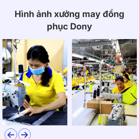
Hình ảnh xưởng may đồng
phục Dony
Đặc biệt, chất liệu này còn có khả năng thấm hút mồ
hôi tốt, giúp người mặc luôn cảm thấy dễ chịu, thoải
mái, ngay cả khi phải làm việc trong môi trường nóng
bức.
2. Thiết kế