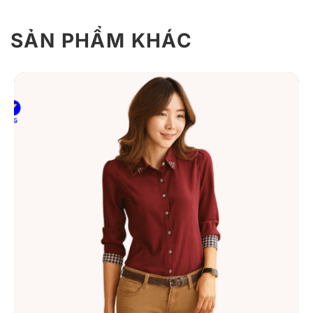
SẢN PHẨM KHÁC
Giới thiệu thông tin áo sơ mi nữ đồng
phục S30 xanh dương nhạt có túi
Áo sơ mi nữ công sở S30 là sự lựa chọn hoàn hảo cho
phong cách làm việc chuyên nghiệp, lịch sự nhưng vẫn
giữ được nét thanh lịch, trẻ trung. Thiết kế đơn giản
nhưng tinh tế, kết hợp với chất liệu cao cấp, đảm bảo
sự thoải mái tối đa cho người mặc trong suốt ngày dài
làm việc.
1. Chất liệu