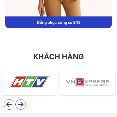
Áo sơ mi S30 được may từ vải Kate Silk cao cấp,
mang đến cảm giác mềm mại, thoáng mát và ít nhăn.
Vải có độ rủ vừa phải, tạo form dáng đẹp mà không bị
Đồng phục công sở S43
cứng.
KHÁCH HÀNG