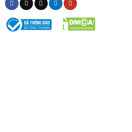
1. Chất liệu
Đồng phục sử dụng chất liệu vải kaki dày dặn, bề mặt
mịn và giữ form tốt. Loại vải này nổi bật với các ưu
điểm:
Bền bỉ, chịu được ma sát khi lao động.
THÔNG TIN – CHÍNH SÁCH
Ít nhăn, dễ vệ sinh.
Chính sách Chất Lượng
Thoáng khí vừa phải, phù hợp môi trường xưởng.
Chính sách bảo mật
Chính sách giao hàng & đổi trả
Chính sách vận chuyển
Chính sách bảo hành
Chính sách mua hàng
Hình thức thanh toán