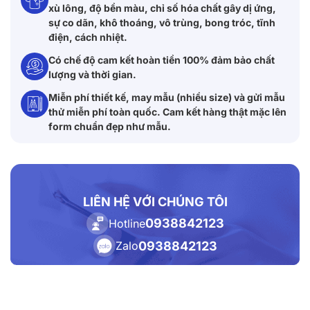
xù lông, độ bền màu, chỉ số hóa chất gây dị ứng,
sự co dãn, khô thoáng, vô trùng, bong tróc, tĩnh
điện, cách nhiệt.
Có chế độ cam kết hoàn tiền 100% đảm bảo chất
lượng và thời gian.
Miễn phí thiết kế, may mẫu (nhiều size) và gửi mẫu
thử miễn phí toàn quốc. Cam kết hàng thật mặc lên
form chuẩn đẹp như mẫu.
LIÊN HỆ VỚI CHÚNG TÔI
0938842123
Hotline
0938842123
Zalo