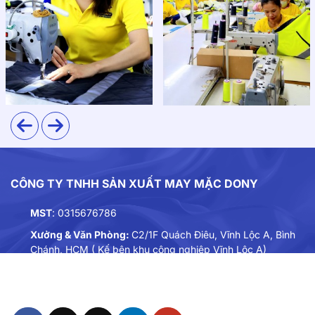
CÔNG TY TNHH SẢN XUẤT MAY MẶC DONY
MST
: 0315676786
Xưởng & Văn Phòng:
C2/1F Quách Điêu, Vĩnh Lộc A, Bình
Chánh, HCM ( Kế bên khu công nghiệp Vĩnh Lộc A)
Điện thoại:
0901893234
Email:
dongphuc@dony.vn