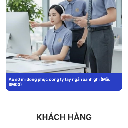
Áo sơ mi đồng phục công ty tay ngắn xanh ghi (Mẫu
SM03)
KHÁCH HÀNG