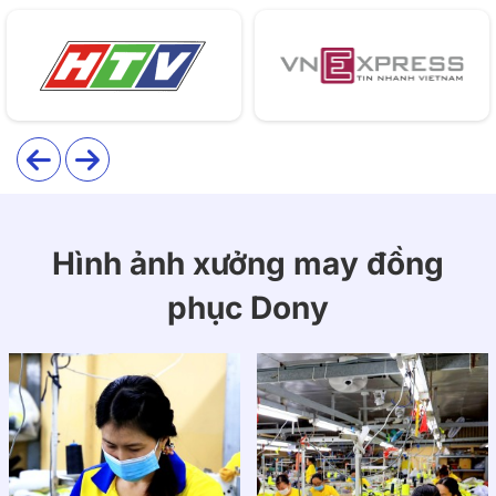
Giới thiệu thông tin áo sơ mi đồng phục
công nhân cơ khí
Đồng phục công nhân cơ khí mẫu 06 không chỉ là
trang phục lao động mà còn thể hiện sự an toàn và
hình ảnh chuyên nghiệp của doanh nghiệp. Sản kết hợp
giữa tính năng bảo hộ vượt trội, sự thoải mái tối đa
Hình ảnh xưởng may đồng
trong quá trình làm việc và phong cách hiện đại, năng
phục Dony
động.