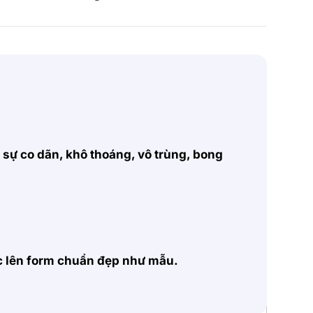
, sự co dãn, khô thoáng, vô trùng, bong
ặc lên form chuẩn đẹp như mẫu.