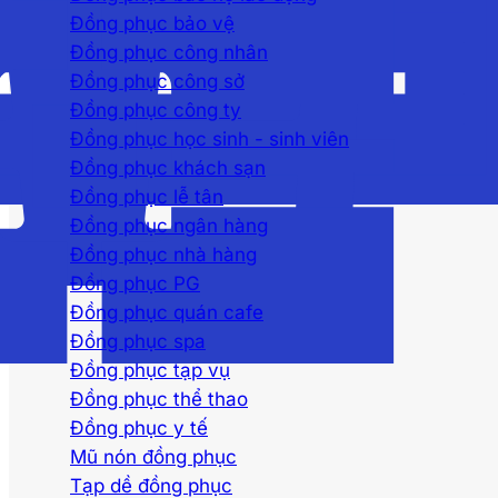
Đồng phục bảo vệ
Đồng phục công nhân
Đồng phục công sở
Đồng phục công ty
Đồng phục học sinh - sinh viên
Đồng phục khách sạn
Đồng phục lễ tân
Đồng phục ngân hàng
Đồng phục nhà hàng
Đồng phục PG
Đồng phục quán cafe
Đồng phục spa
Đồng phục tạp vụ
Đồng phục thể thao
Đồng phục y tế
Mũ nón đồng phục
Tạp dề đồng phục