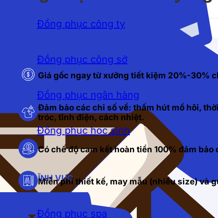
Đồng phục công ty
Đồng phục công sở
Giá gốc ngay từ xưởng tiết kiệm 20%-30% c
Đồng phục ngân hàng
Đảm bảo các chỉ số về: thấm hút mồ hôi, thời
tróc, tĩnh điện, cách nhiệt.
Đồng phục học sinh
Có chế độ cam kết hoàn tiền 100% đảm bảo c
LĨNH VỰC
Miễn phí thiết kế, may mẫu (nhiều size) và
Đồng phục spa