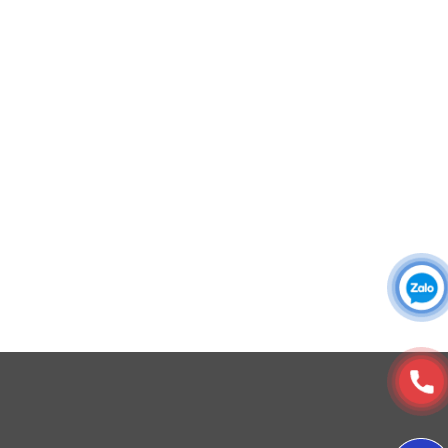
Áo sơ mi đồng phục
Đồng phục công ty
Đồng phục công sở
Đồng phục spa
Đồng phục công nhân
DONY cung cấp dịch vụ đa dạng theo đơn đặt hàng: Hoàn
thiện trọn gói (thiết kế, nguồn vải, may – in – thêu – ra rập –
đóng gói – vận chuyển) hoặc gia công 1 phần theo yêu cầu.
© Copyright 2025, Xưởng May, In, Thêu Đồng Phục Dony