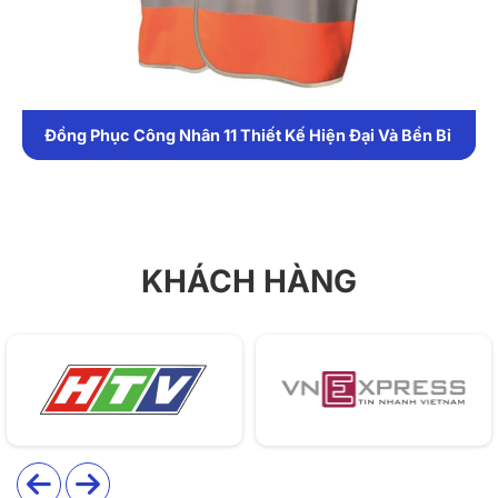
bỉ, thoáng khí và dễ giặt, kết hợp áo – quần yếm cùng
túi hộp lớn thuận tiện mang dụng cụ. Màu xám đậm
viền nâu cam, đường may chắc chắn, cổ bẻ gọn gàng
và tay áo dài linh hoạt, phù hợp môi trường làm việc
khắt khe.
Đồng Phục Công Nhân 11 Thiết Kế Hiện Đại Và Bền Bỉ
1. Chất liệu
Đồng phục sử dụng vải kaki cao cấp, có độ dày phù
hợp, bề mặt vải mịn, ít nhăn và thoáng khí. Chất vải
KHÁCH HÀNG
bền bỉ, chống sờn rách, chịu được cường độ làm việc
cao và dễ giặt, nhanh khô.