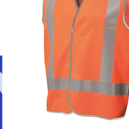
Giới thiệu
Dịch vụ
LOẠI ĐỒNG PHỤC
Áo thun đồng phục
Áo polo đồng phục
Áo sơ mi đồng phục
Áo khoác đồng phục
LĨNH VỰC