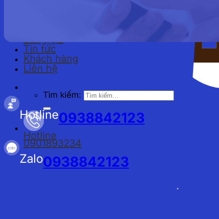
Đồng phục công nhân
Bảng giá
Tin tức
Khách hàng
Liên hệ
Tìm kiếm:
Hotline
0938842123
Hotline
0901893234
Zalo
0938842123