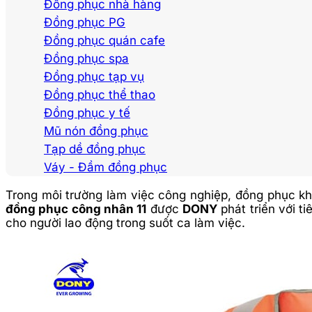
Đồng phục nhà hàng
Đồng phục PG
Đồng phục quán cafe
Đồng phục spa
Đồng phục tạp vụ
Đồng phục thể thao
Đồng phục y tế
Mũ nón đồng phục
Tạp dề đồng phục
Váy - Đầm đồng phục
Trong môi trường làm việc công nghiệp, đồng phục kh
đồng phục công nhân 11
được
DONY
phát triển với t
cho người lao động trong suốt ca làm việc.