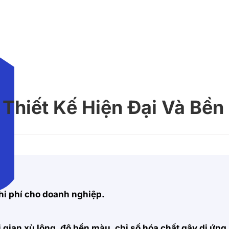
Thiết Kế Hiện Đại Và Bền
hi phí cho doanh nghiệp.
 gian xù lông, độ bền màu, chỉ số hóa chất gây dị ứng