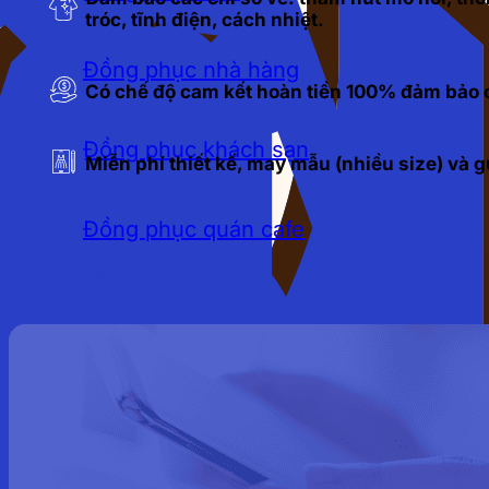
tróc, tĩnh điện, cách nhiệt.
Đồng phục nhà hàng
Có chế độ cam kết hoàn tiền 100% đảm bảo c
Đồng phục khách sạn
Miễn phí thiết kế, may mẫu (nhiều size) và
Đồng phục quán cafe
LĨNH VỰC
Đồng phục bảo hộ lao động
Đồng phục bảo vệ