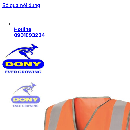
Bỏ qua nội dung
Hotline
0901893234
Trang chủ