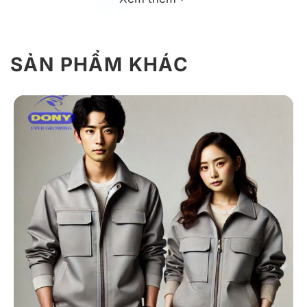
SẢN PHẨM KHÁC
Giới thiệu sản phẩm đồng phục bảo hộ
lao động NT1 gọn nhẹ, tiện dụng
Đồng phục bảo hộ NT1 được làm từ vải polyester pha
sợi carbon chống tĩnh điện, thiết kế liền thân kín khít
với mũ, khẩu trang, bo chun tay chân và màu sắc đa
dạng. Sản phẩm mang lại sự an toàn, bền chắc và tiện
dụng cho môi trường phòng sạch, nhà máy điện tử và