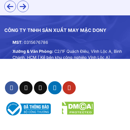
CÔNG TY TNHH SẢN XUẤT MAY MẶC DONY
MST
: 0315676786
Xưởng & Văn Phòng:
C2/1F Quách Điêu, Vĩnh Lộc A, Bình
Chánh, HCM ( Kế bên khu công nghiệp Vĩnh Lộc A)
Điện thoại:
0901893234
Email:
dongphuc@dony.vn
Đồng phục có màu trắng và xanh dương.
4. Đường may
Sản phẩm được may tỉ mỉ, gia cố tại các vị trí chịu lực
như vai, nách và vùng khóa kéo. Kỹ thuật may 2 kim
giúp giữ form ổn định và tăng độ bền cho trang phục