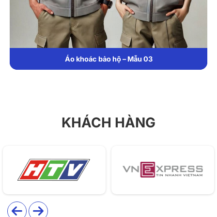
dược phẩm.
1. Chất liệu
Đồng phục bảo hộ NT1 sử dụng vải polyester pha sợi
Áo khoác bảo hộ – Mẫu 03
carbon chống tĩnh điện, bề mặt mịn, hạn chế bám bụi
và phát sinh hạt, chịu được giặt công nghiệp và giữ
màu ổn định sau nhiều lần sử dụng.
2. Thiết kế
KHÁCH HÀNG
Thiết kế liền thân có mũ trùm đầu, khẩu trang đồng bộ
và khóa kéo ẩn phía trước, cổ tay, cổ chân bo chun
ôm khít để ngăn bụi. Tổng thể tối giản, tập trung tính
kín đáo và thuận tiện khi mặc – cởi.
3. Màu sắc
Màu trắng được chọn làm tông chủ đạo nhằm thể hiện