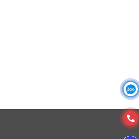
Áo sơ mi đồng phục
Đồng phục công ty
Đồng phục công sở
Đồng phục spa
Đồng phục công nhân
DONY cung cấp dịch vụ đa dạng theo đơn đặt hàng: Hoàn
thiện trọn gói (thiết kế, nguồn vải, may – in – thêu – ra rập –
đóng gói – vận chuyển) hoặc gia công 1 phần theo yêu cầu.
© Copyright 2025, Xưởng May, In, Thêu Đồng Phục Dony
6. Kiểu tay