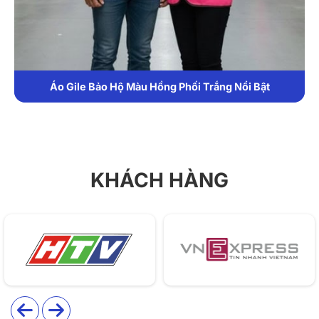
1. Chất liệu
Áo được may từ vải kaki cao cấp, bền bỉ và thoáng
mát, giúp người mặc cảm thấy dễ chịu kể cả khi làm
việc trong thời gian dài. Chất liệu này có khả năng
Áo Gile Bảo Hộ Màu Hồng Phối Trắng Nổi Bật
chống bụi, chống bám bẩn và giữ màu tốt sau nhiều
lần giặt.
Phần lưng áo được may lưới thoáng khí, hạn chế mồ
hôi và mang lại cảm giác thoải mái khi làm việc ngoài
KHÁCH HÀNG
trời.