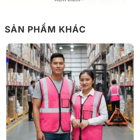
SẢN PHẨM KHÁC
Giới thiệu áo gile đồng phục hộ lao
động K12 màu be
K12 là mẫu trang phục bảo hộ lao động dành cho kỹ
sư, công nhân, và các đội ngũ làm việc trong môi
trường công trình, nhà xưởng… Chiếc áo không chỉ
đảm bảo an toàn mà còn thể hiện sự chuyên nghiệp và
đồng bộ của doanh nghiệp.