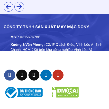
CÔNG TY TNHH SẢN XUẤT MAY MẶC DONY
MST
: 0315676786
Xưởng & Văn Phòng:
C2/1F Quách Điêu, Vĩnh Lộc A, Bình
Chánh, HCM ( Kế bên khu công nghiệp Vĩnh Lộc A)
Điện thoại:
0901893234
Email:
dongphuc@dony.vn