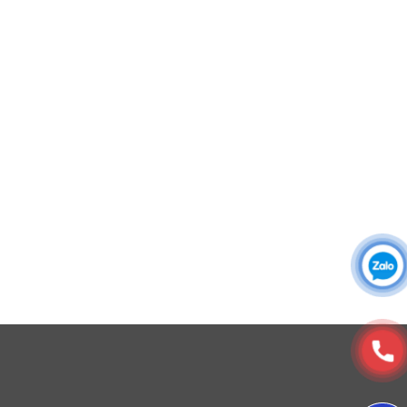
ràng thương hiệu và thông điệp của công ty.
Áo khoác đồng phục
Áo sơ mi đồng phục
Đồng phục công ty
Đồng phục công sở
Đồng phục spa
Đồng phục công nhân
DONY cung cấp dịch vụ đa dạng theo đơn đặt hàng: Hoàn
thiện trọn gói (thiết kế, nguồn vải, may – in – thêu – ra rập –
đóng gói – vận chuyển) hoặc gia công 1 phần theo yêu cầu.
© Copyright 2025, Xưởng May, In, Thêu Đồng Phục Dony