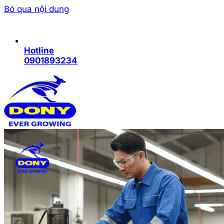
Bỏ qua nội dung
Hotline
0901893234
Trang chủ