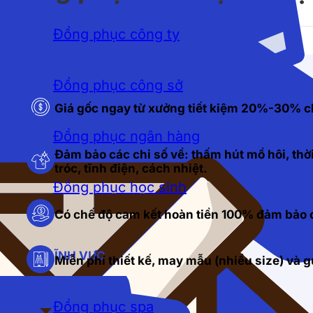
Đồng phục công ty
Đồng phục công sở
Giá gốc ngay từ xưởng tiết kiệm 20%-30% c
Đồng phục ngân hàng
Đảm bảo các chỉ số về: thấm hút mồ hôi, thời
tróc, tĩnh điện, cách nhiệt.
Đồng phục học sinh
Có chế độ cam kết hoàn tiền 100% đảm bảo c
LĨNH VỰC
Miễn phí thiết kế, may mẫu (nhiều size) và
Đồng phục spa