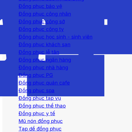
Đồng phục bảo vệ
Đồng phục công nhân
Đồng phục công sở
Đồng phục công ty
Đồng phục học sinh - sinh viên
Đồng phục khách sạn
Đồng phục lễ tân
Đồng phục ngân hàng
Đồng phục nhà hàng
Đồng phục PG
Đồng phục quán cafe
Đồng phục spa
Đồng phục tạp vụ
Đồng phục thể thao
Đồng phục y tế
Mũ nón đồng phục
Tạp dề đồng phục