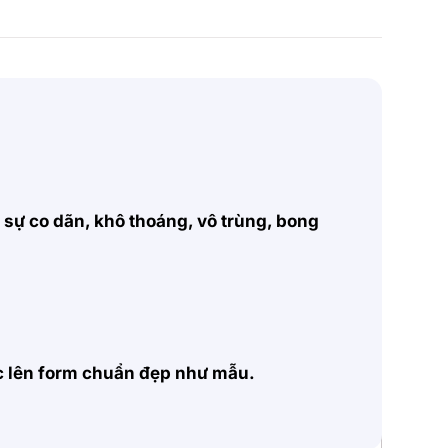
, sự co dãn, khô thoáng, vô trùng, bong
ặc lên form chuẩn đẹp như mẫu.