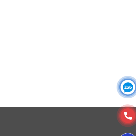
Áo sơ mi đồng phục
Đồng phục công ty
Đồng phục công sở
Đồng phục spa
Đồng phục công nhân
DONY cung cấp dịch vụ đa dạng theo đơn đặt hàng: Hoàn
thiện trọn gói (thiết kế, nguồn vải, may – in – thêu – ra rập –
đóng gói – vận chuyển) hoặc gia công 1 phần theo yêu cầu.
© Copyright 2025, Xưởng May, In, Thêu Đồng Phục Dony