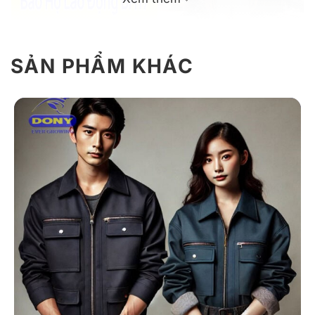
SẢN PHẨM KHÁC
Giới Thiệu Đồng Phục Bảo Hộ BH17
Mẫu BH17 được phát triển chuyên biệt cho những công
việc đòi hỏi cường độ cao, môi trường khắc nghiệt.
Thiết kế liền thân giúp che chắn toàn diện, hạn chế rủi
ro tiếp xúc với bụi bẩn, dầu mỡ và các tác nhân gây