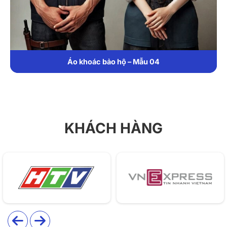
hại trong quá trình làm việc. Sự kết hợp màu ghi sáng
với điểm nhấn đỏ ở túi ngực vừa tạo tính thẩm mỹ vừa
nâng cao khả năng nhận diện.
1. Chất liệu
Áo khoác bảo hộ – Mẫu 04
Đồng phục DONY lựa chọn chất liệu vải kaki cao cấp
cho BH17, đảm bảo cân bằng giữa độ bền và sự thoải
mái:
Dày dặn, chống mài mòn tốt: Bảo vệ hiệu quả trong
KHÁCH HÀNG
môi trường cơ khí, công nghiệp.
Thấm hút mồ hôi, thoáng khí: Giữ cho
người mặc luôn dễ chịu, không bị bí bách.
Giữ màu, ít nhăn: Thuận tiện cho việc vệ sinh, giặt ủi
thường xuyên.