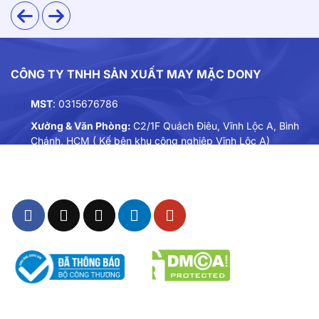
CÔNG TY TNHH SẢN XUẤT MAY MẶC DONY
MST
: 0315676786
2. Thiết kế
Xưởng & Văn Phòng:
C2/1F Quách Điêu, Vĩnh Lộc A, Bình
Chánh, HCM ( Kế bên khu công nghiệp Vĩnh Lộc A)
Thiết kế BH17 tối ưu hóa tính tiện dụng và bảo vệ:
Điện thoại:
0901893234
Dáng liền quần liền áo: Che chắn toàn diện, hạn chế
Email:
dongphuc@dony.vn
bụi bẩn và hóa chất bám dính.
Hai túi ngực phối đỏ nổi bật: Vừa tạo điểm nhấn
thẩm mỹ vừa tăng tính thực tế khi cất giữ vật dụng
nhỏ.
Eo bo gọn gàng: Giúp trang phục vừa vặn hơn, tôn
dáng và thuận tiện khi di chuyển.