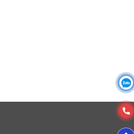
Áo sơ mi đồng phục
Đồng phục công ty
Đồng phục công sở
Đồng phục spa
Đồng phục công nhân
DONY cung cấp dịch vụ đa dạng theo đơn đặt hàng: Hoàn
thiện trọn gói (thiết kế, nguồn vải, may – in – thêu – ra rập –
đóng gói – vận chuyển) hoặc gia công 1 phần theo yêu cầu.
2. Thiết kế
Áo được thiết kế unisex với kiểu dáng đứng, tay ngắn,
phù hợp cho cả nam và nữ. Logo sư tử đặc trưng của
© Copyright 2025, Xưởng May, In, Thêu Đồng Phục Dony
CASUMINA được in nổi bật ở ngực trái, cùng với tên
thương hiệu phía sau cổ áo, tối ưu khả năng nhận diện.
Tổng thể trang phục mang phong cách trẻ trung, năng
động và hiện đại.