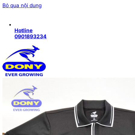
Bỏ qua nội dung
Hotline
0901893234
Trang chủ