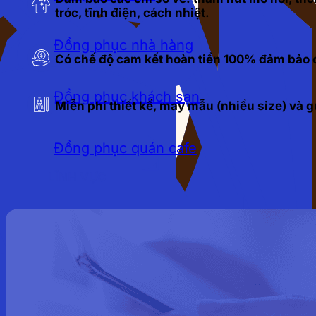
tróc, tĩnh điện, cách nhiệt.
Đồng phục nhà hàng
Có chế độ cam kết hoàn tiền 100% đảm bảo c
Đồng phục khách sạn
Miễn phí thiết kế, may mẫu (nhiều size) và
Đồng phục quán cafe
LĨNH VỰC
Đồng phục bảo hộ lao động
Đồng phục bảo vệ