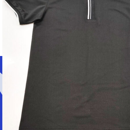
Giới thiệu
Dịch vụ
LOẠI ĐỒNG PHỤC
Áo thun đồng phục
Áo polo đồng phục
Áo sơ mi đồng phục
Áo khoác đồng phục
LĨNH VỰC