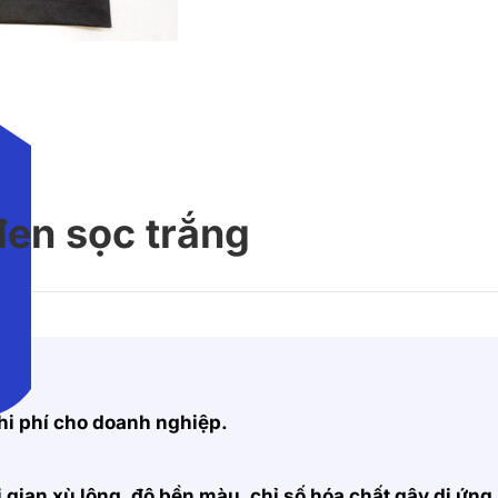
en sọc trắng
hi phí cho doanh nghiệp.
 gian xù lông, độ bền màu, chỉ số hóa chất gây dị ứng