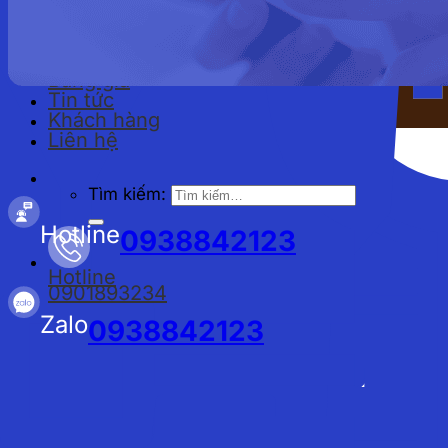
Đồng phục công nhân
Bảng giá
Tin tức
Khách hàng
Liên hệ
Tìm kiếm:
Hotline
0938842123
Hotline
0901893234
Zalo
0938842123