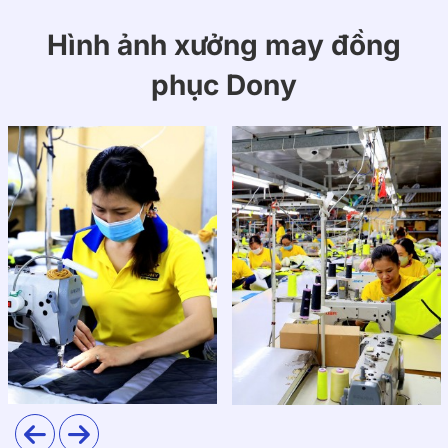
tinh tế, mang đến vẻ ngoài năng động và chuyên
nghiệp. Được làm từ chất liệu cao cấp, T08 đảm bảo
Hình ảnh xưởng may đồng
sự thoải mái tối đa và bền đẹp theo thời gian, là lựa
phục Dony
chọn lý tưởng để thể hiện tinh thần đoàn kết.
1. Chất liệu
Áo thun T08 được may từ chất liệu thun cao cấp, có
khả năng thấm hút mồ hôi tốt, co giãn nhẹ, mang lại
cảm giác thoáng mát và dễ chịu suốt cả ngày dài. Chất
liệu này bền màu, không xù lông và giữ form dáng tốt
sau nhiều lần giặt, đảm bảo tính thẩm mỹ và độ bền
cho áo.