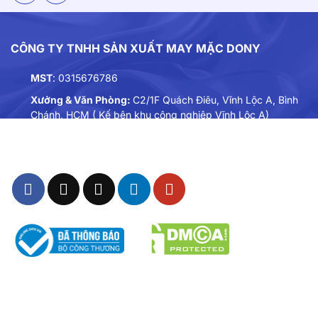
CÔNG TY TNHH SẢN XUẤT MAY MẶC DONY
MST
: 0315676786
Xưởng & Văn Phòng:
C2/1F Quách Điêu, Vĩnh Lộc A, Bình
Chánh, HCM ( Kế bên khu công nghiệp Vĩnh Lộc A)
Điện thoại:
0901893234
Email:
dongphuc@dony.vn
THÔNG TIN – CHÍNH SÁCH