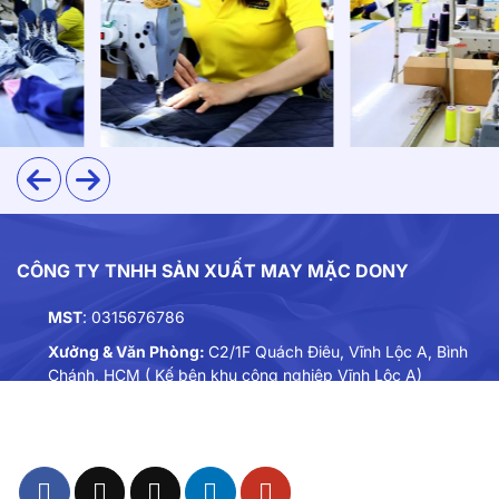
thoải mái, đặc biệt phù hợp với môi trường dịch vụ cần
sự vận động linh hoạt như quán cà phê.
Thiết kế
Mẫu may
in áo thun đồng phục
này được thiết kế
form suông unisex phù hợp cho cả nam lẫn nữ. Mặt
trước của áo được thêu logo Roma Restaurant tỉ mỉ,
mặt sau của áo in logo Roma Coffee nổi bật.
CÔNG TY TNHH SẢN XUẤT MAY MẶC DONY
MST
: 0315676786
Xưởng & Văn Phòng:
C2/1F Quách Điêu, Vĩnh Lộc A, Bình
Chánh, HCM ( Kế bên khu công nghiệp Vĩnh Lộc A)
Điện thoại:
0901893234
Email:
dongphuc@dony.vn