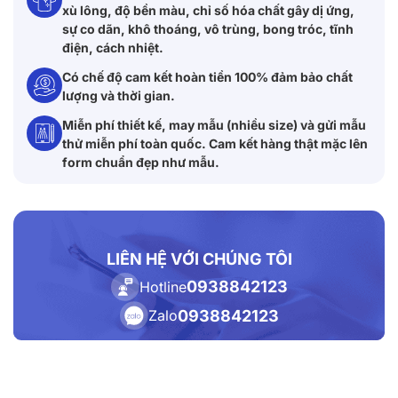
xù lông, độ bền màu, chỉ số hóa chất gây dị ứng,
sự co dãn, khô thoáng, vô trùng, bong tróc, tĩnh
điện, cách nhiệt.
Có chế độ cam kết hoàn tiền 100% đảm bảo chất
lượng và thời gian.
Miễn phí thiết kế, may mẫu (nhiều size) và gửi mẫu
thử miễn phí toàn quốc. Cam kết hàng thật mặc lên
form chuẩn đẹp như mẫu.
LIÊN HỆ VỚI CHÚNG TÔI
0938842123
Hotline
0938842123
Zalo